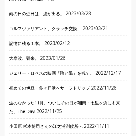
2023/03/28
雨の日の翌日は、波が出る。
2023/03/21
ゴルフヴァリアント、クラッチ交換。
2023/02/12
記憶に残る１本。
2023/01/26
大寒波、襲来。
2022/12/17
ジェリー・ロペスの映画「陰と陽」を観て。
2022/11/28
初めての伊豆・多々戸浜へサーフトリップ
波のなかった11月、ついにその日が湘南・七里ヶ浜にも来
2022/11/25
た、The Day!
2022/11/11
小田原 杉本博司さんの江之浦測候所へ