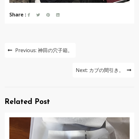
Share :
投
Previous:
神田の穴子箱。
稿
ナ
Next:
カブの間引き。
ビ
ゲ
Related Post
ー
シ
ョ
ン