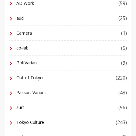
(59)
AD Work
(25)
audi
(1)
Camera
(5)
co-lab
(9)
GolfVariant
(220)
Out of Tokyo
(48)
Passart Variant
(96)
surf
(243)
Tokyo Culture