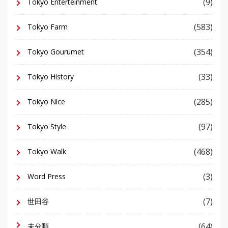
(9)
Tokyo Enterteinment
(583)
Tokyo Farm
(354)
Tokyo Gourumet
(33)
Tokyo History
(285)
Tokyo Nice
(97)
Tokyo Style
(468)
Tokyo Walk
(3)
Word Press
(7)
世田谷
(64)
未分類