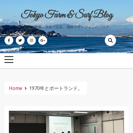
Skip
to
Tokyo Farm & Surf Blog
content
世田谷で野菜、渋谷で広告、湘南でサーフィンのブログ。
Home
1970年とポートランド。