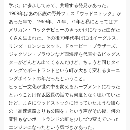
学ぶ」に参加してみて、共通する発見があった。
1969年はあの伝説の野外フェス「ウッドストック」が
あった年で、1969年、70年、71年と私にとってはア
メリカン・ロックデビューのきっかけになった曲がた
くさん生まれた。その後70年代半ばにはイーグルス、
リンダ・ロンシュタット、ドゥービー・ブラザーズ、
ジャクソン・ブラウンなど西海岸を代表するビッグス
ターがどんどん出てくるんだけど、ちょうど同じタイ
ミングでポートランドという町が大きく変わるターニ
ングポイントの年だったということ。
ヒッピー文化が世の中を変えるムーブメントになった
ということは保坂区長の話でも何度となく聴いていた
けど、まさにウッドストックに行っていたような彼ら
の「高速道路よりも公園を」という声がその後、何の
変哲もないポートランドの町を少しづつ変えていった
エンジンになったという気づきがあった。