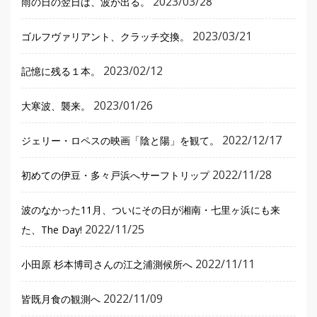
2023/03/28
雨の日の翌日は、波が出る。
2023/03/21
ゴルフヴァリアント、クラッチ交換。
2023/02/12
記憶に残る１本。
2023/01/26
大寒波、襲来。
2022/12/17
ジェリー・ロペスの映画「陰と陽」を観て。
2022/11/28
初めての伊豆・多々戸浜へサーフトリップ
波のなかった11月、ついにその日が湘南・七里ヶ浜にも来
2022/11/25
た、The Day!
2022/11/11
小田原 杉本博司さんの江之浦測候所へ
2022/11/09
皆既月食の観測へ