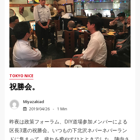
TOKYO NICE
祝勝会。
Miyazakiad
2019/04/26
1 Min
昨夜は政策フォーラム、DIY道場参加メンバーによる
区長3選の祝勝会。いつもの下北沢ネバーネバーラン
ドに集まって、疲れを癒やすひとときでした。陣内さ