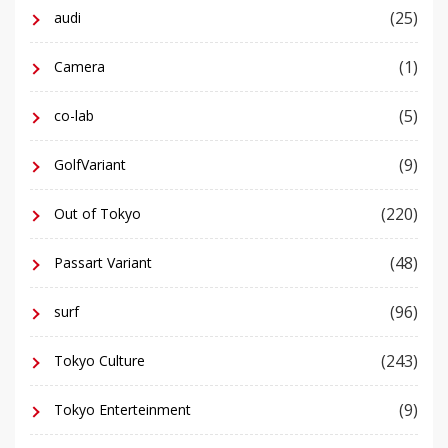
(25)
audi
(1)
Camera
(5)
co-lab
(9)
GolfVariant
(220)
Out of Tokyo
(48)
Passart Variant
(96)
surf
(243)
Tokyo Culture
(9)
Tokyo Enterteinment