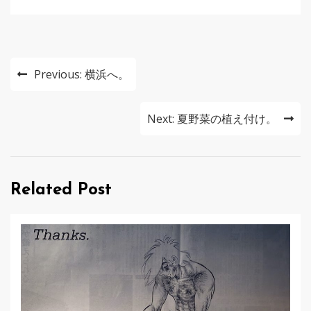
投
Previous:
横浜へ。
稿
ナ
Next:
夏野菜の植え付け。
ビ
ゲ
Related Post
ー
シ
ョ
ン