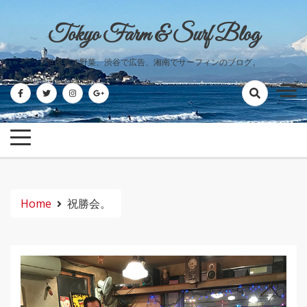
Skip
to
Tokyo Farm & Surf Blog
content
世田谷で野菜、渋谷で広告、湘南でサーフィンのブログ。
Home
祝勝会。