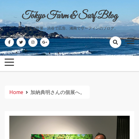
Skip
to
Tokyo Farm & Surf Blog
content
世田谷で野菜、渋谷で広告、湘南でサーフィンのブログ。
Home
加納典明さんの個展へ。