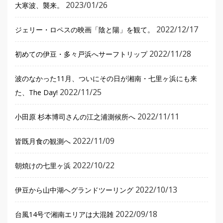
2023/01/26
大寒波、襲来。
2022/12/17
ジェリー・ロペスの映画「陰と陽」を観て。
2022/11/28
初めての伊豆・多々戸浜へサーフトリップ
波のなかった11月、ついにその日が湘南・七里ヶ浜にも来
2022/11/25
た、The Day!
2022/11/11
小田原 杉本博司さんの江之浦測候所へ
2022/11/09
皆既月食の観測へ
2022/10/22
朝焼けの七里ヶ浜
2022/10/13
伊豆から山中湖へグランドツーリング
2022/09/18
台風14号で湘南エリアは大混雑