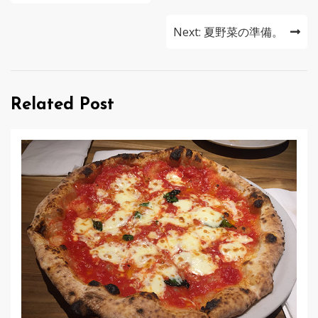
稿
ナ
Next:
夏野菜の準備。
ビ
ゲ
Related Post
ー
シ
ョ
ン