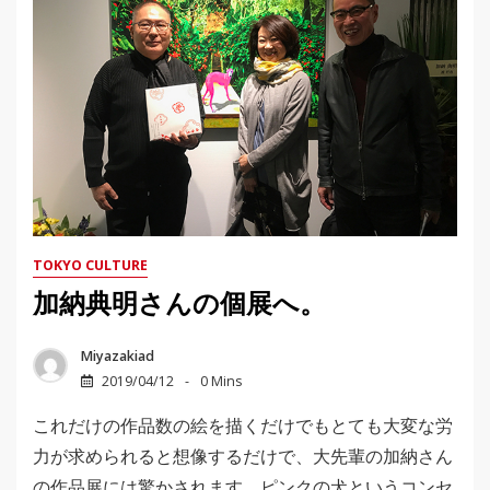
TOKYO CULTURE
加納典明さんの個展へ。
Miyazakiad
2019/04/12
0 Mins
これだけの作品数の絵を描くだけでもとても大変な労
力が求められると想像するだけで、大先輩の加納さん
の作品展には驚かされます。ピンクの犬というコンセ