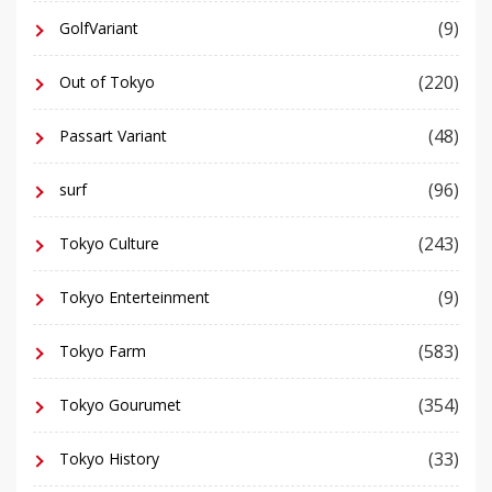
(9)
GolfVariant
(220)
Out of Tokyo
(48)
Passart Variant
(96)
surf
(243)
Tokyo Culture
(9)
Tokyo Enterteinment
(583)
Tokyo Farm
(354)
Tokyo Gourumet
(33)
Tokyo History