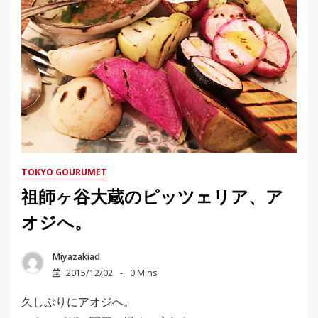
TOKYO GOURUMET
祖師ヶ谷大蔵のピッツェリア、ア
オジへ。
Miyazakiad
2015/12/02
0 Mins
久しぶりにアオジへ。