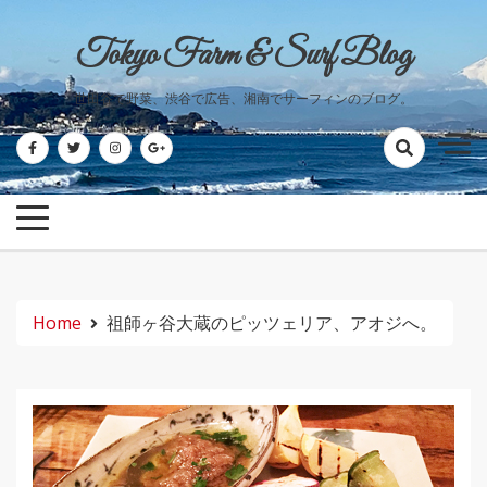
Skip
to
Tokyo Farm & Surf Blog
content
世田谷で野菜、渋谷で広告、湘南でサーフィンのブログ。
Home
祖師ヶ谷大蔵のピッツェリア、アオジへ。