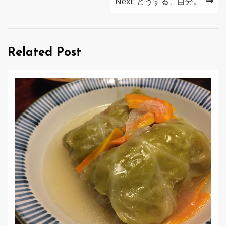
ナ
Next:
どうする、自分。
ビ
ゲ
Related Post
ー
シ
ョ
ン