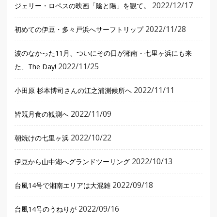
2022/12/17
ジェリー・ロペスの映画「陰と陽」を観て。
2022/11/28
初めての伊豆・多々戸浜へサーフトリップ
波のなかった11月、ついにその日が湘南・七里ヶ浜にも来
2022/11/25
た、The Day!
2022/11/11
小田原 杉本博司さんの江之浦測候所へ
2022/11/09
皆既月食の観測へ
2022/10/22
朝焼けの七里ヶ浜
2022/10/13
伊豆から山中湖へグランドツーリング
2022/09/18
台風14号で湘南エリアは大混雑
2022/09/16
台風14号のうねりが