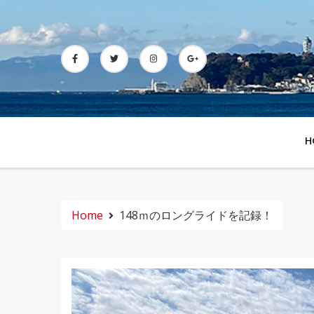
Skip
to
content
H
Home
148ｍのロングライドを記録！