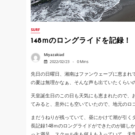
SURF
148ｍのロングライドを記録！
Miyazakiad
2022/02/23
0 Mins
先日の日曜日、湘南はファンウェーブに恵まれ
の夏は無理かなぁ、そんな声も出ていたくらい
天皇誕生日のこの日も天気にも恵まれたので、
てみると、意外にも空いていたので、地元のロ
まだうねりが残っていて、昼にかけて潮が引く
長記録148ｍのロングライドができたのが嬉し
っと満足。スクール生も何人も入っていて、天