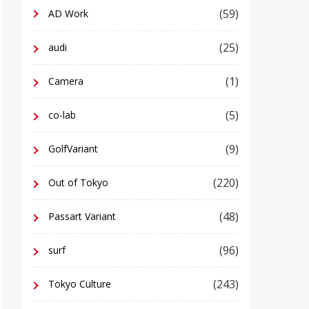
(59)
AD Work
(25)
audi
(1)
Camera
(5)
co-lab
(9)
GolfVariant
(220)
Out of Tokyo
(48)
Passart Variant
(96)
surf
(243)
Tokyo Culture