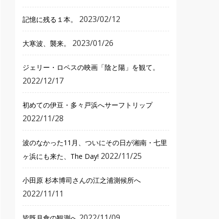
2023/02/12
記憶に残る１本。
2023/01/26
大寒波、襲来。
ジェリー・ロペスの映画「陰と陽」を観て。
2022/12/17
初めての伊豆・多々戸浜へサーフトリップ
2022/11/28
波のなかった11月、ついにその日が湘南・七里
2022/11/25
ヶ浜にも来た、The Day!
小田原 杉本博司さんの江之浦測候所へ
2022/11/11
2022/11/09
皆既月食の観測へ