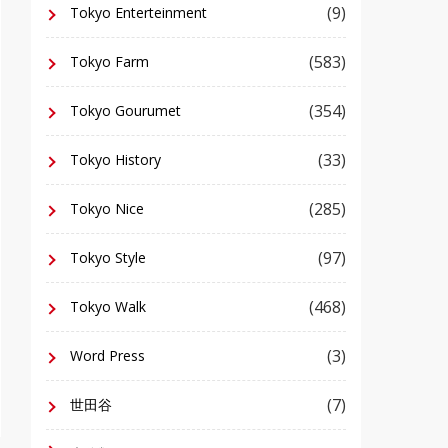
(9)
Tokyo Enterteinment
(583)
Tokyo Farm
(354)
Tokyo Gourumet
(33)
Tokyo History
(285)
Tokyo Nice
(97)
Tokyo Style
(468)
Tokyo Walk
(3)
Word Press
(7)
世田谷