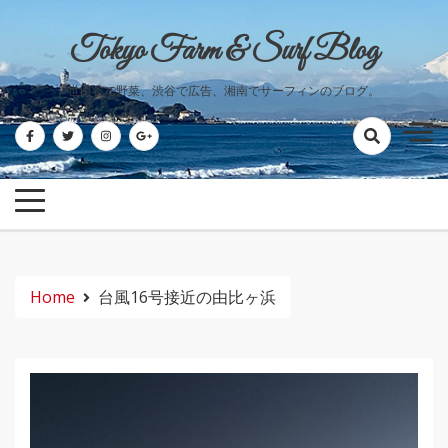
Skip
to
Tokyo Farm & Surf Blog
content
世田谷で野菜、渋谷で広告、湘南でサーフィンのブログ。
Home
台風16号接近の由比ヶ浜