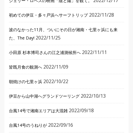
2022/12/17
ジェリー・ロペスの映画「陰と陽」を観て。
2022/11/28
初めての伊豆・多々戸浜へサーフトリップ
波のなかった11月、ついにその日が湘南・七里ヶ浜にも来
2022/11/25
た、The Day!
2022/11/11
小田原 杉本博司さんの江之浦測候所へ
2022/11/09
皆既月食の観測へ
2022/10/22
朝焼けの七里ヶ浜
2022/10/13
伊豆から山中湖へグランドツーリング
2022/09/18
台風14号で湘南エリアは大混雑
2022/09/16
台風14号のうねりが