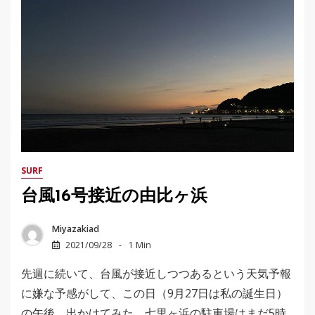
SURF
台風16号接近の由比ヶ浜
Miyazakiad
2021/09/28
1 Min
先週に続いて、台風が接近しつつあるという天気予報
に嫌な予感がして、この日（9月27日は私の誕生日）
の午後、出かけてみた。七里ヶ浜の駐車場はまだ5時