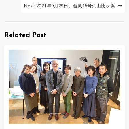
ナ
Next:
2021年9月29日。台風16号の由比ヶ浜
ビ
ゲ
Related Post
ー
シ
ョ
ン