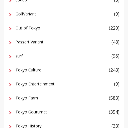
(9)
GolfVariant
(220)
Out of Tokyo
(48)
Passart Variant
(96)
surf
(243)
Tokyo Culture
(9)
Tokyo Enterteinment
(583)
Tokyo Farm
(354)
Tokyo Gourumet
(33)
Tokyo History