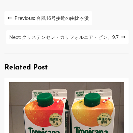
投
Previous:
台風16号接近の由比ヶ浜
稿
ナ
Next:
クリステンセン・カリフォルニア・ピン、9.7
ビ
ゲ
Related Post
ー
シ
ョ
ン