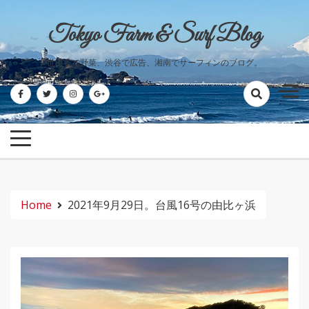
Skip
to
Tokyo Farm & Surf Blog
content
世田谷で野菜、渋谷で広告、湘南でサーフィンのブログ。
Home
2021年9月29日。台風16号の由比ヶ浜