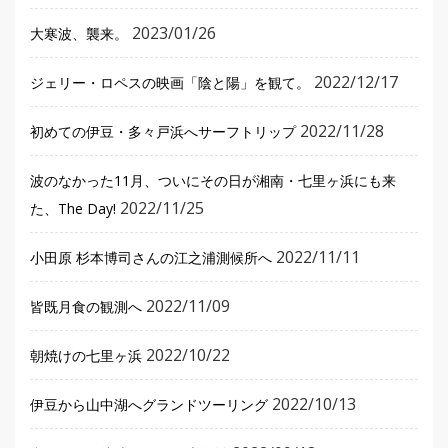
2023/01/26
大寒波、襲来。
2022/12/17
ジェリー・ロペスの映画「陰と陽」を観て。
2022/11/28
初めての伊豆・多々戸浜へサーフトリップ
波のなかった11月、ついにその日が湘南・七里ヶ浜にも来
2022/11/25
た、The Day!
2022/11/11
小田原 杉本博司さんの江之浦測候所へ
2022/11/09
皆既月食の観測へ
2022/10/22
朝焼けの七里ヶ浜
2022/10/13
伊豆から山中湖へグランドツーリング