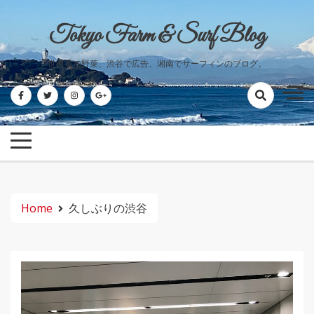
Skip
to
Tokyo Farm & Surf Blog
content
世田谷で野菜、渋谷で広告、湘南でサーフィンのブログ。
Home
久しぶりの渋谷