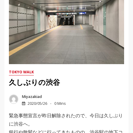
TOKYO WALK
久しぶりの渋谷
Miyazakiad
2020/05/26
0 Mins
緊急事態宣言が昨日解除されたので、今日は久しぶり
に渋谷へ。
銀行や散髪などに行ってきたものの、渋谷駅の地下コ