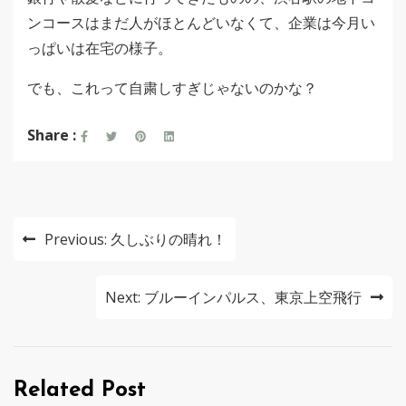
ンコースはまだ人がほとんどいなくて、企業は今月い
っぱいは在宅の様子。
でも、これって自粛しすぎじゃないのかな？
Share :
投
Previous:
久しぶりの晴れ！
稿
ナ
Next:
ブルーインパルス、東京上空飛行
ビ
ゲ
Related Post
ー