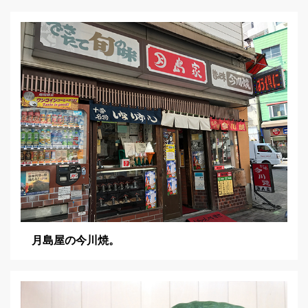
シ
ョ
ン
月島屋の今川焼。