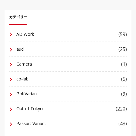
カテゴリー
(59)
AD Work
(25)
audi
(1)
Camera
(5)
co-lab
(9)
GolfVariant
(220)
Out of Tokyo
(48)
Passart Variant