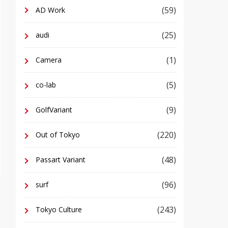
(59)
AD Work
(25)
audi
(1)
Camera
(5)
co-lab
(9)
GolfVariant
(220)
Out of Tokyo
(48)
Passart Variant
(96)
surf
(243)
Tokyo Culture