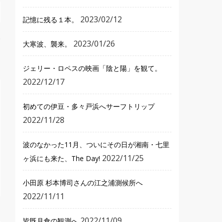
2023/02/12
記憶に残る１本。
2023/01/26
大寒波、襲来。
ジェリー・ロペスの映画「陰と陽」を観て。
2022/12/17
初めての伊豆・多々戸浜へサーフトリップ
2022/11/28
波のなかった11月、ついにその日が湘南・七里
2022/11/25
ヶ浜にも来た、The Day!
小田原 杉本博司さんの江之浦測候所へ
2022/11/11
2022/11/09
皆既月食の観測へ