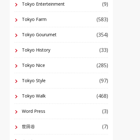
(9)
Tokyo Enterteinment
(583)
Tokyo Farm
(354)
Tokyo Gourumet
(33)
Tokyo History
(285)
Tokyo Nice
(97)
Tokyo Style
(468)
Tokyo Walk
(3)
Word Press
(7)
世田谷