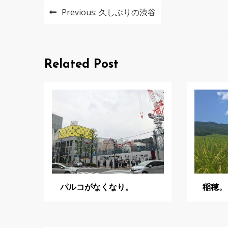
投
Previous:
久しぶりの渋谷
稿
ナ
ビ
Related Post
ゲ
ー
シ
ョ
ン
パルコがなくなり。
稲穂。