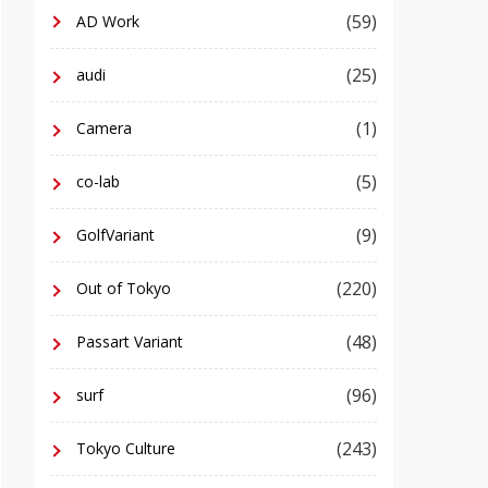
(59)
AD Work
(25)
audi
(1)
Camera
(5)
co-lab
(9)
GolfVariant
(220)
Out of Tokyo
(48)
Passart Variant
(96)
surf
(243)
Tokyo Culture