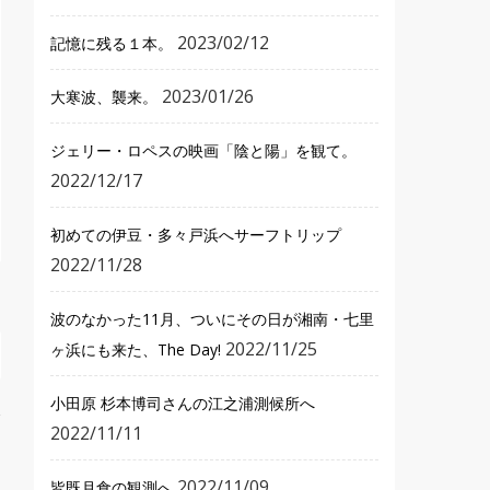
2023/02/12
記憶に残る１本。
2023/01/26
大寒波、襲来。
ジェリー・ロペスの映画「陰と陽」を観て。
2022/12/17
初めての伊豆・多々戸浜へサーフトリップ
2022/11/28
波のなかった11月、ついにその日が湘南・七里
2022/11/25
ヶ浜にも来た、The Day!
小田原 杉本博司さんの江之浦測候所へ
2022/11/11
2022/11/09
皆既月食の観測へ