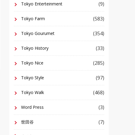
(9)
Tokyo Enterteinment
(583)
Tokyo Farm
(354)
Tokyo Gourumet
(33)
Tokyo History
(285)
Tokyo Nice
(97)
Tokyo Style
(468)
Tokyo Walk
(3)
Word Press
(7)
世田谷