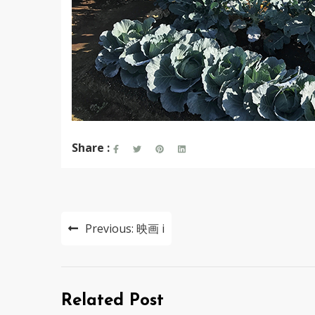
Share :
投
Previous:
映画 i
稿
ナ
ビ
Related Post