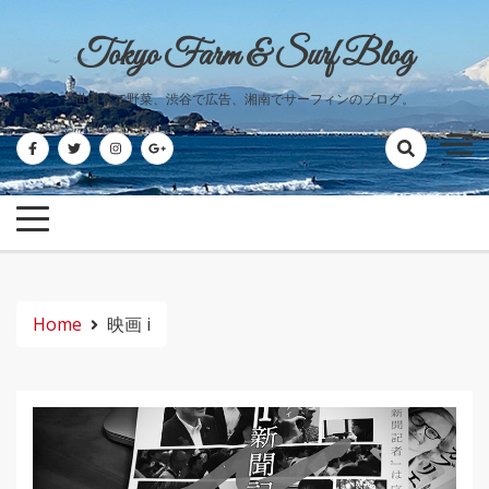
Skip
to
Tokyo Farm & Surf Blog
content
世田谷で野菜、渋谷で広告、湘南でサーフィンのブログ。
Home
映画 i