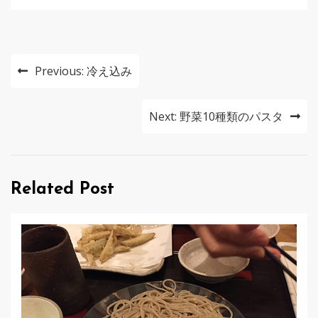
投
Previous:
冷え込み
稿
ナ
Next:
野菜10種類のパスタ
ビ
ゲ
Related Post
ー
シ
ョ
ン