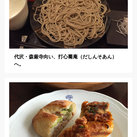
代沢・森厳寺向い、打心蕎庵（だしんそあん）
へ。