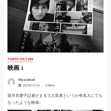
TOKYO CULTURE
映画 i
Miyazakiad
2019/11/16
0 Mins
望月衣塑子記者がまるで人気者というか有名人にでも
なったような映画。