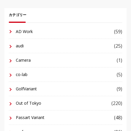
カテゴリー
(59)
AD Work
(25)
audi
(1)
Camera
(5)
co-lab
(9)
GolfVariant
(220)
Out of Tokyo
(48)
Passart Variant