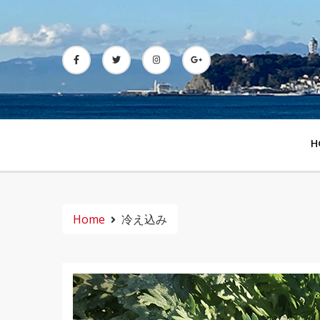
Skip
to
content
H
Home
冷え込み