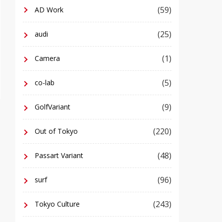
(59)
AD Work
(25)
audi
(1)
Camera
(5)
co-lab
(9)
GolfVariant
(220)
Out of Tokyo
(48)
Passart Variant
(96)
surf
(243)
Tokyo Culture