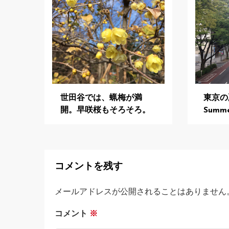
ー
シ
ョ
ン
世田谷では、蝋梅が満
東京の
開。早咲桜もそろそろ。
Summe
コメントを残す
メールアドレスが公開されることはありません
コメント
※