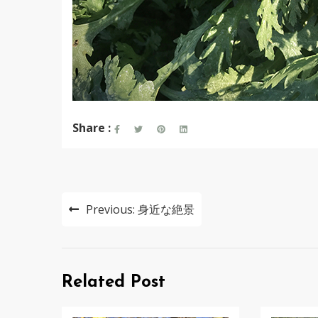
Share :
投
Previous:
身近な絶景
稿
ナ
ビ
Related Post
ゲ