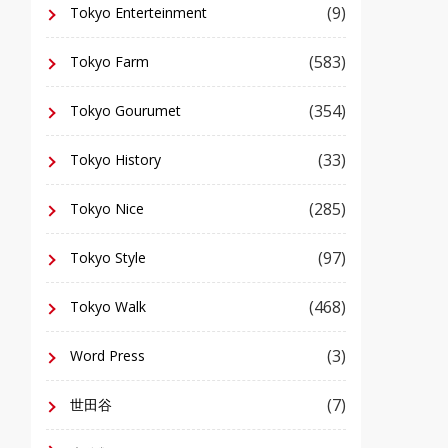
(9)
Tokyo Enterteinment
(583)
Tokyo Farm
(354)
Tokyo Gourumet
(33)
Tokyo History
(285)
Tokyo Nice
(97)
Tokyo Style
(468)
Tokyo Walk
(3)
Word Press
(7)
世田谷