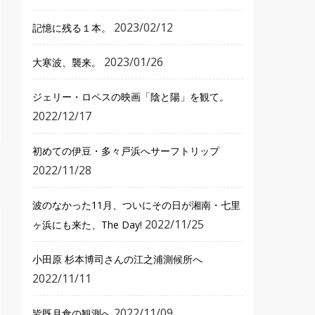
2023/02/12
記憶に残る１本。
2023/01/26
大寒波、襲来。
ジェリー・ロペスの映画「陰と陽」を観て。
2022/12/17
初めての伊豆・多々戸浜へサーフトリップ
2022/11/28
波のなかった11月、ついにその日が湘南・七里
2022/11/25
ヶ浜にも来た、The Day!
小田原 杉本博司さんの江之浦測候所へ
2022/11/11
2022/11/09
皆既月食の観測へ