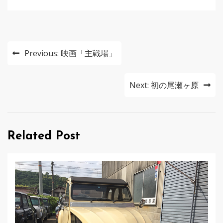
投
Previous:
映画「主戦場」
稿
ナ
Next:
初の尾瀬ヶ原
ビ
ゲ
Related Post
ー
シ
ョ
ン