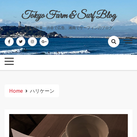
Skip
to
Tokyo Farm & Surf Blog
content
世田谷で野菜、渋谷で広告、湘南でサーフィンのブログ。
Home
ハリケーン