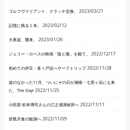
2023/03/21
ゴルフヴァリアント、クラッチ交換。
2023/02/12
記憶に残る１本。
2023/01/26
大寒波、襲来。
2022/12/17
ジェリー・ロペスの映画「陰と陽」を観て。
2022/11/28
初めての伊豆・多々戸浜へサーフトリップ
波のなかった11月、ついにその日が湘南・七里ヶ浜にも来
2022/11/25
た、The Day!
2022/11/11
小田原 杉本博司さんの江之浦測候所へ
2022/11/09
皆既月食の観測へ