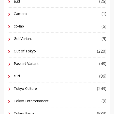
(25)
audi
(1)
Camera
(5)
co-lab
(9)
GolfVariant
(220)
Out of Tokyo
(48)
Passart Variant
(96)
surf
(243)
Tokyo Culture
(9)
Tokyo Enterteinment
(583)
Tokyo Farm