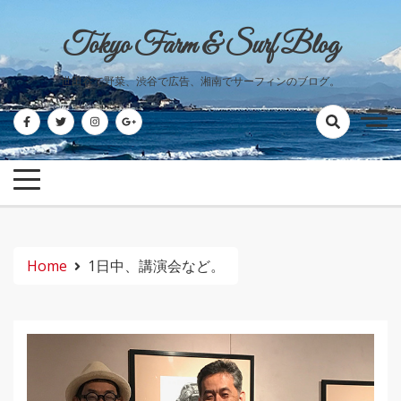
Skip
to
Tokyo Farm & Surf Blog
content
世田谷で野菜、渋谷で広告、湘南でサーフィンのブログ。
Home
1日中、講演会など。