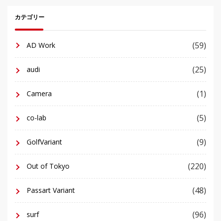
カテゴリー
(59)
AD Work
(25)
audi
(1)
Camera
(5)
co-lab
(9)
GolfVariant
(220)
Out of Tokyo
(48)
Passart Variant
(96)
surf