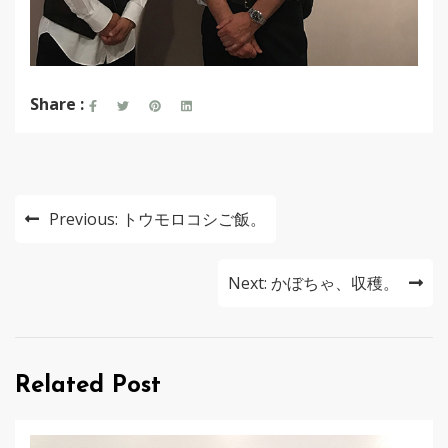
Share :
投
Previous:
トウモロコシご飯。
稿
ナ
Next:
かぼちゃ、収穫。
ビ
ゲ
Related Post
ー
シ