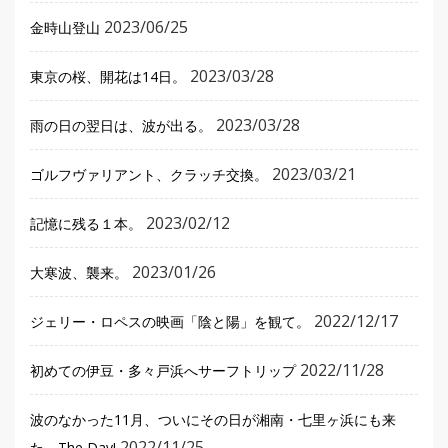
2023/06/25
金時山登山
2023/03/28
東京の桜、開花は14日。
2023/03/28
雨の日の翌日は、波が出る。
2023/03/21
ゴルフヴァリアント、クラッチ交換。
2023/02/12
記憶に残る１本。
2023/01/26
大寒波、襲来。
2022/12/17
ジェリー・ロペスの映画「陰と陽」を観て。
2022/11/28
初めての伊豆・多々戸浜へサーフトリップ
波のなかった11月、ついにその日が湘南・七里ヶ浜にも来
2022/11/25
た、The Day!