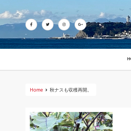
Skip
to
content
H
Home
秋ナスも収穫再開。