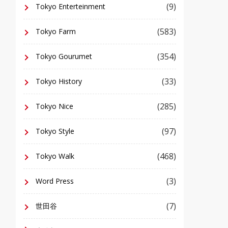
(9)
Tokyo Enterteinment
(583)
Tokyo Farm
(354)
Tokyo Gourumet
(33)
Tokyo History
(285)
Tokyo Nice
(97)
Tokyo Style
(468)
Tokyo Walk
(3)
Word Press
(7)
世田谷