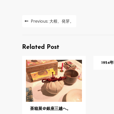
投
Previous:
大根、発芽。
稿
ナ
ビ
Related Post
ゲ
195
ー
シ
ョ
ン
茶箱展＠銀座三越へ。