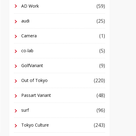
(59)
AD Work
(25)
audi
(1)
Camera
(5)
co-lab
(9)
GolfVariant
(220)
Out of Tokyo
(48)
Passart Variant
(96)
surf
(243)
Tokyo Culture