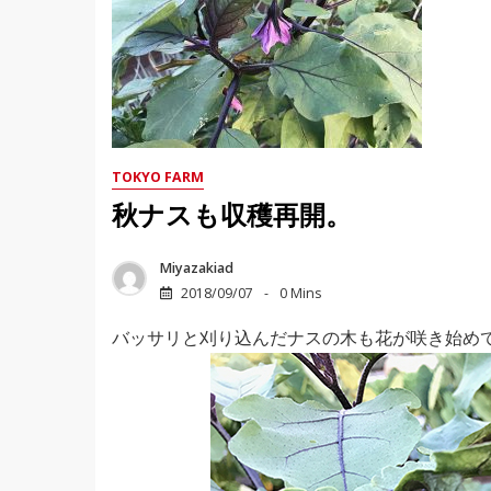
TOKYO FARM
秋ナスも収穫再開。
Miyazakiad
2018/09/07
0 Mins
バッサリと刈り込んだナスの木も花が咲き始め