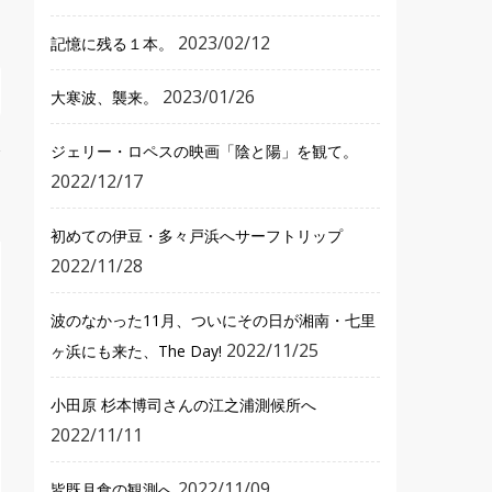
2023/02/12
記憶に残る１本。
2023/01/26
大寒波、襲来。
ジェリー・ロペスの映画「陰と陽」を観て。
2022/12/17
初めての伊豆・多々戸浜へサーフトリップ
2022/11/28
波のなかった11月、ついにその日が湘南・七里
2022/11/25
ヶ浜にも来た、The Day!
小田原 杉本博司さんの江之浦測候所へ
2022/11/11
2022/11/09
皆既月食の観測へ