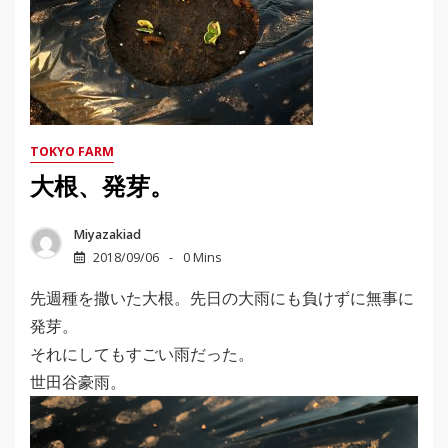
TOKYO FARM
大根、発芽。
Miyazakiad
2018/09/06
0 Mins
先週種を撒いた大根。先日の大雨にも負けずに無事に
発芽。
それにしてもすごい雨だった。
世田谷豪雨。