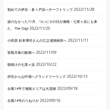
2022/11/28
初めての伊豆・多々戸浜へサーフトリップ
波のなかった11月、ついにその日が湘南・七里ヶ浜にも来
2022/11/25
た、The Day!
2022/11/11
小田原 杉本博司さんの江之浦測候所へ
2022/11/09
皆既月食の観測へ
2022/10/22
朝焼けの七里ヶ浜
2022/10/13
伊豆から山中湖へグランドツーリング
2022/09/18
台風14号で湘南エリアは大混雑
2022/09/16
台風14号のうねりが