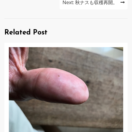
ナ
Next:
秋ナスも収穫再開。
ビ
ゲ
Related Post
ー
シ
ョ
ン