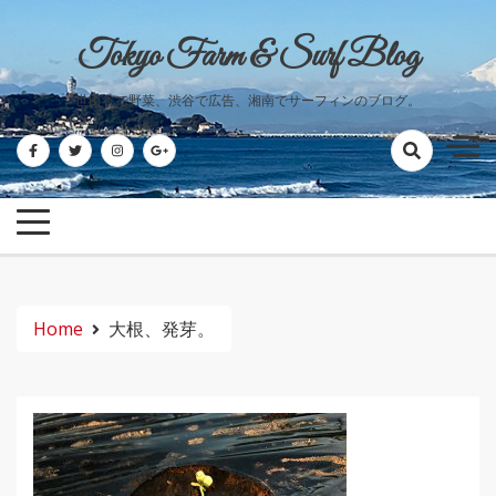
Skip
to
Tokyo Farm & Surf Blog
content
世田谷で野菜、渋谷で広告、湘南でサーフィンのブログ。
Home
大根、発芽。