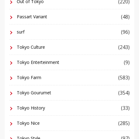
(220)
Out of Tokyo
(48)
Passart Variant
(96)
surf
(243)
Tokyo Culture
(9)
Tokyo Enterteinment
(583)
Tokyo Farm
(354)
Tokyo Gourumet
(33)
Tokyo History
(285)
Tokyo Nice
(97)
Tokyo Style