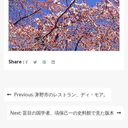
Share :
投
Previous:
茅野市のレストラン、ディ・モア。
稿
ナ
Next:
盲目の国学者、塙保己一の史料館で見た版木
ビ