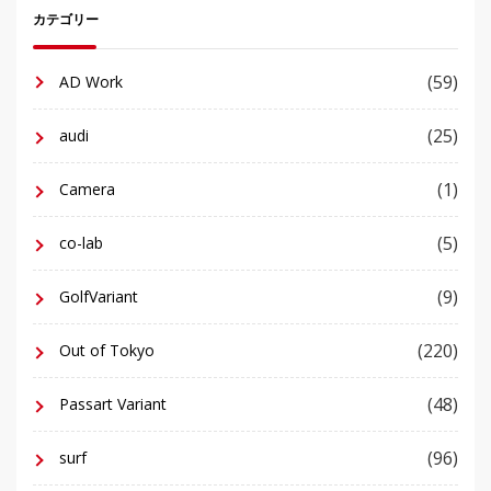
カテゴリー
(59)
AD Work
(25)
audi
(1)
Camera
(5)
co-lab
(9)
GolfVariant
(220)
Out of Tokyo
(48)
Passart Variant
(96)
surf