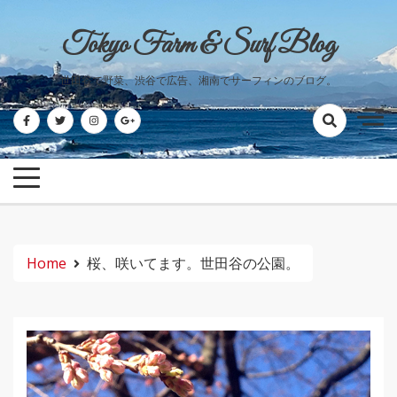
Skip
to
Tokyo Farm & Surf Blog
content
世田谷で野菜、渋谷で広告、湘南でサーフィンのブログ。
Home
桜、咲いてます。世田谷の公園。