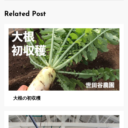
ゲ
Related Post
ー
シ
ョ
ン
大根の初収穫