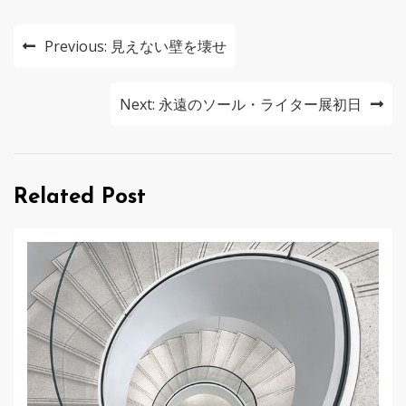
投
Previous:
見えない壁を壊せ
稿
ナ
Next:
永遠のソール・ライター展初日
ビ
ゲ
Related Post
ー
シ
ョ
ン