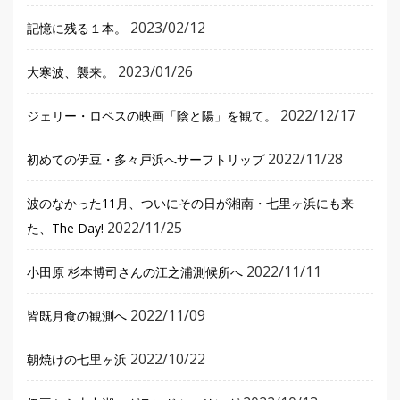
2023/02/12
記憶に残る１本。
2023/01/26
大寒波、襲来。
2022/12/17
ジェリー・ロペスの映画「陰と陽」を観て。
2022/11/28
初めての伊豆・多々戸浜へサーフトリップ
波のなかった11月、ついにその日が湘南・七里ヶ浜にも来
2022/11/25
た、The Day!
2022/11/11
小田原 杉本博司さんの江之浦測候所へ
2022/11/09
皆既月食の観測へ
2022/10/22
朝焼けの七里ヶ浜