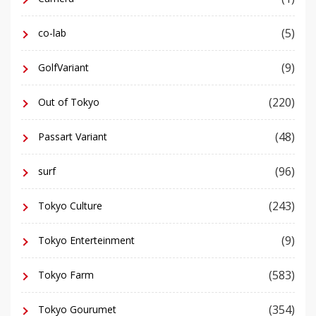
(5)
co-lab
(9)
GolfVariant
(220)
Out of Tokyo
(48)
Passart Variant
(96)
surf
(243)
Tokyo Culture
(9)
Tokyo Enterteinment
(583)
Tokyo Farm
(354)
Tokyo Gourumet