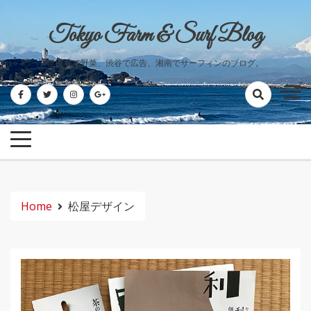
Skip
to
Tokyo Farm & Surf Blog
content
世田谷で野菜、渋谷で広告、湘南でサーフィンのブログ。
Home
松屋デザイン