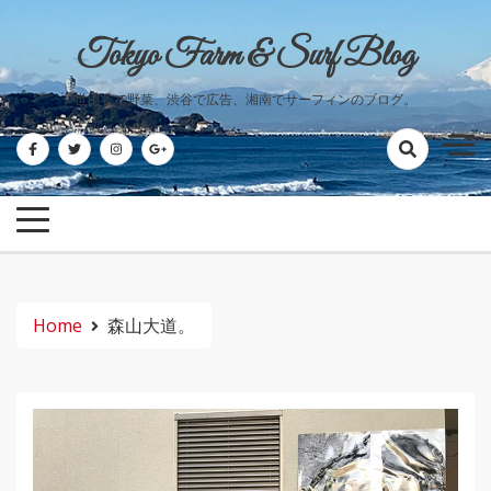
Skip
to
Tokyo Farm & Surf Blog
content
世田谷で野菜、渋谷で広告、湘南でサーフィンのブログ。
Home
森山大道。