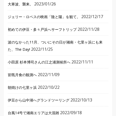
2023/01/26
大寒波、襲来。
2022/12/17
ジェリー・ロペスの映画「陰と陽」を観て。
2022/11/28
初めての伊豆・多々戸浜へサーフトリップ
波のなかった11月、ついにその日が湘南・七里ヶ浜にも来
2022/11/25
た、The Day!
2022/11/11
小田原 杉本博司さんの江之浦測候所へ
2022/11/09
皆既月食の観測へ
2022/10/22
朝焼けの七里ヶ浜
2022/10/13
伊豆から山中湖へグランドツーリング
2022/09/18
台風14号で湘南エリアは大混雑