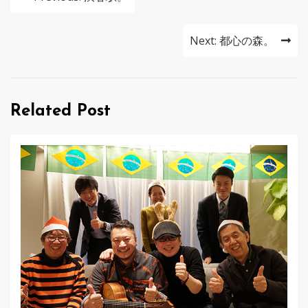
稿
ナ
Next:
都心の森。
ビ
ゲ
Related Post
ー
シ
ョ
ン