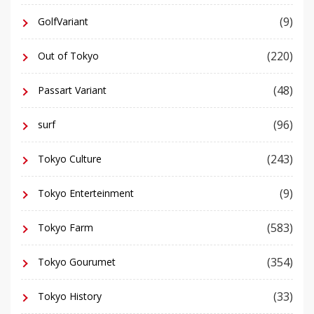
(9)
GolfVariant
(220)
Out of Tokyo
(48)
Passart Variant
(96)
surf
(243)
Tokyo Culture
(9)
Tokyo Enterteinment
(583)
Tokyo Farm
(354)
Tokyo Gourumet
(33)
Tokyo History