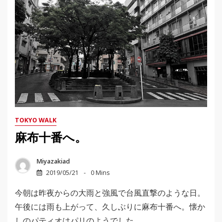
TOKYO WALK
麻布十番へ。
Miyazakiad
2019/05/21
0 Mins
今朝は昨夜からの大雨と強風で台風直撃のような日。
午後には雨も上がって、久しぶりに麻布十番へ。懐か
しのパティオはパリのようでした。