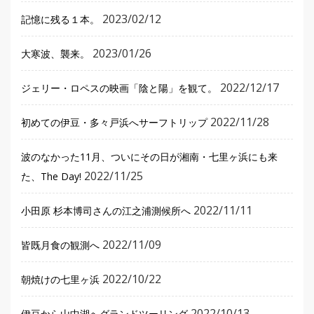
2023/02/12
記憶に残る１本。
2023/01/26
大寒波、襲来。
2022/12/17
ジェリー・ロペスの映画「陰と陽」を観て。
2022/11/28
初めての伊豆・多々戸浜へサーフトリップ
波のなかった11月、ついにその日が湘南・七里ヶ浜にも来
2022/11/25
た、The Day!
2022/11/11
小田原 杉本博司さんの江之浦測候所へ
2022/11/09
皆既月食の観測へ
2022/10/22
朝焼けの七里ヶ浜
2022/10/13
伊豆から山中湖へグランドツーリング