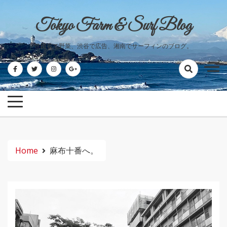
Skip
to
Tokyo Farm & Surf Blog
content
世田谷で野菜、渋谷で広告、湘南でサーフィンのブログ。
Home
麻布十番へ。