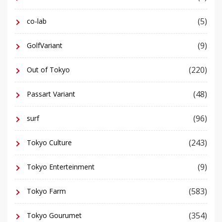
(5)
co-lab
(9)
GolfVariant
(220)
Out of Tokyo
(48)
Passart Variant
(96)
surf
(243)
Tokyo Culture
(9)
Tokyo Enterteinment
(583)
Tokyo Farm
(354)
Tokyo Gourumet