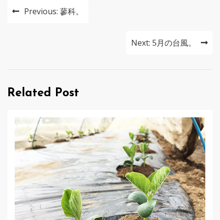
投
Previous:
蓼科。
稿
ナ
Next:
5月の台風。
ビ
ゲ
Related Post
ー
シ
ョ
ン