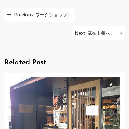
投
Previous:
ワークショップ。
稿
ナ
Next:
麻布十番へ。
ビ
ゲ
Related Post
ー
シ
ョ
ン