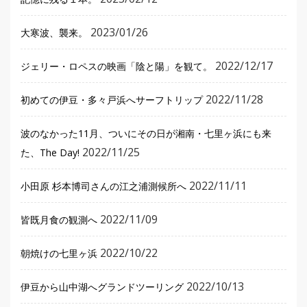
2023/01/26
大寒波、襲来。
2022/12/17
ジェリー・ロペスの映画「陰と陽」を観て。
2022/11/28
初めての伊豆・多々戸浜へサーフトリップ
波のなかった11月、ついにその日が湘南・七里ヶ浜にも来
2022/11/25
た、The Day!
2022/11/11
小田原 杉本博司さんの江之浦測候所へ
2022/11/09
皆既月食の観測へ
2022/10/22
朝焼けの七里ヶ浜
2022/10/13
伊豆から山中湖へグランドツーリング