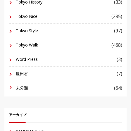
(33)
Tokyo History
(285)
Tokyo Nice
(97)
Tokyo Style
(468)
Tokyo Walk
(3)
Word Press
(7)
世田谷
(64)
未分類
アーカイブ