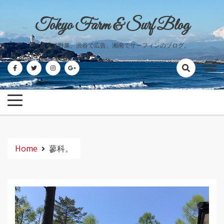
Skip
to
Tokyo Farm & Surf Blog
content
世田谷で野菜、渋谷で広告、湘南でサーフィンのブログ。
Home
蓼科。