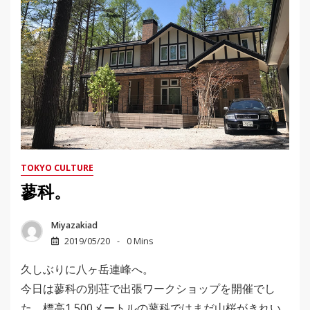
TOKYO CULTURE
蓼科。
Miyazakiad
2019/05/20
0 Mins
久しぶりに八ヶ岳連峰へ。
今日は蓼科の別荘で出張ワークショップを開催でし
た。標高1,500メートルの蓼科ではまだ山桜がきれい