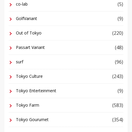
(5)
co-lab
(9)
GolfVariant
(220)
Out of Tokyo
(48)
Passart Variant
(96)
surf
(243)
Tokyo Culture
(9)
Tokyo Enterteinment
(583)
Tokyo Farm
(354)
Tokyo Gourumet