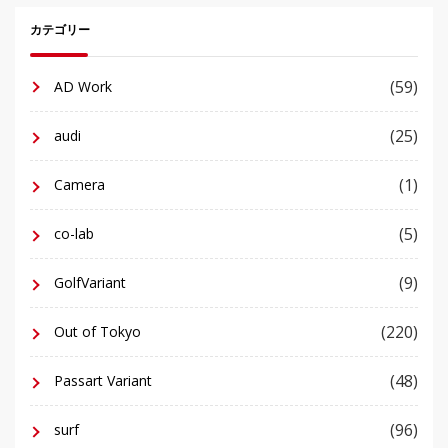
カテゴリー
(59)
AD Work
(25)
audi
(1)
Camera
(5)
co-lab
(9)
GolfVariant
(220)
Out of Tokyo
(48)
Passart Variant
(96)
surf