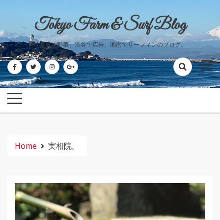
Skip
to
Tokyo Farm & Surf Blog
content
世田谷で野菜、渋谷で広告、湘南でサーフィンのブログ。
Home
実相院。