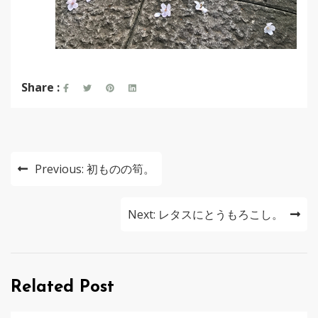
Share :
投
Previous:
初ものの筍。
稿
ナ
Next:
レタスにとうもろこし。
ビ
ゲ
Related Post
ー
シ