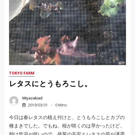
TOKYO FARM
レタスにとうもろこし。
Miyazakiad
2019/03/31
0 Mins
今日は春レタスの植え付けと、とうもろこしとカブの
種まきでした。でもね、桜が咲くのは早かったけど、
朝は気温が低いので、発芽の不安とレタスの苗が遅霜