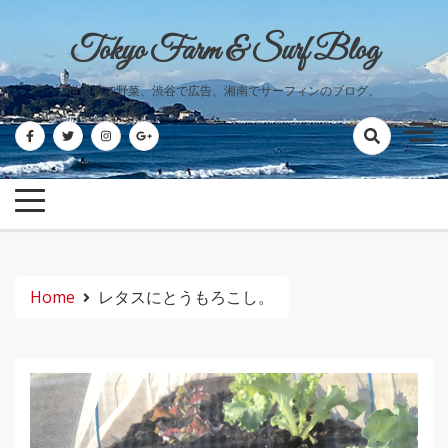
Skip
to
Tokyo Farm & Surf Blog
content
世田谷で野菜、渋谷で広告、湘南でサーフィンのブログ。
Home
レタスにとうもろこし。