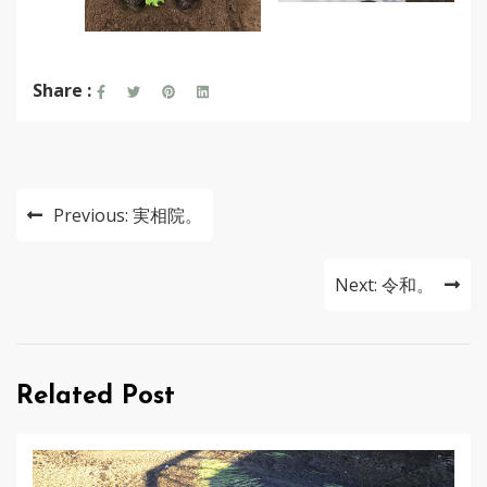
Share :
投
Previous:
実相院。
稿
ナ
Next:
令和。
ビ
ゲ
Related Post
ー
シ
ョ