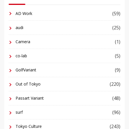
(59)
AD Work
(25)
audi
(1)
Camera
(5)
co-lab
(9)
GolfVariant
(220)
Out of Tokyo
(48)
Passart Variant
(96)
surf
(243)
Tokyo Culture