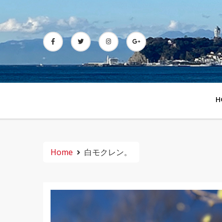
Skip
to
content
H
Home
白モクレン。