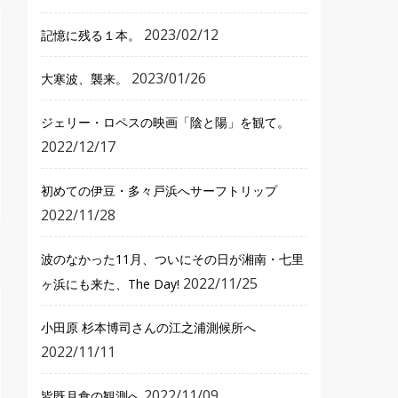
2023/02/12
記憶に残る１本。
2023/01/26
大寒波、襲来。
ジェリー・ロペスの映画「陰と陽」を観て。
2022/12/17
初めての伊豆・多々戸浜へサーフトリップ
2022/11/28
波のなかった11月、ついにその日が湘南・七里
2022/11/25
ヶ浜にも来た、The Day!
小田原 杉本博司さんの江之浦測候所へ
2022/11/11
2022/11/09
皆既月食の観測へ