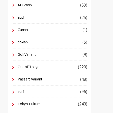
(59)
AD Work
(25)
audi
(1)
Camera
(5)
co-lab
(9)
GolfVariant
(220)
Out of Tokyo
(48)
Passart Variant
(96)
surf
(243)
Tokyo Culture