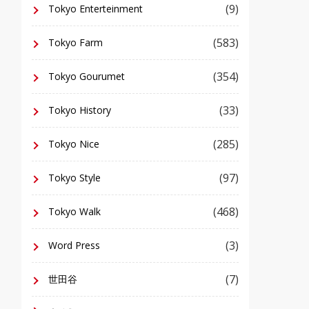
(9)
Tokyo Enterteinment
(583)
Tokyo Farm
(354)
Tokyo Gourumet
(33)
Tokyo History
(285)
Tokyo Nice
(97)
Tokyo Style
(468)
Tokyo Walk
(3)
Word Press
(7)
世田谷