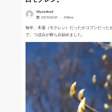
白モクレン。
Miyazakiad
2019/03/07
0 Mins
毎年、木蓮（モクレン）だったかコブシだった
で、つぼみが膨らみ始めました。