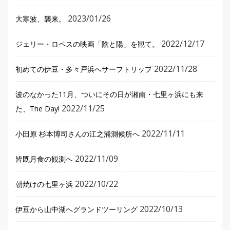
2023/01/26
大寒波、襲来。
2022/12/17
ジェリー・ロペスの映画「陰と陽」を観て。
2022/11/28
初めての伊豆・多々戸浜へサーフトリップ
波のなかった11月、ついにその日が湘南・七里ヶ浜にも来
2022/11/25
た、The Day!
2022/11/11
小田原 杉本博司さんの江之浦測候所へ
2022/11/09
皆既月食の観測へ
2022/10/22
朝焼けの七里ヶ浜
2022/10/13
伊豆から山中湖へグランドツーリング