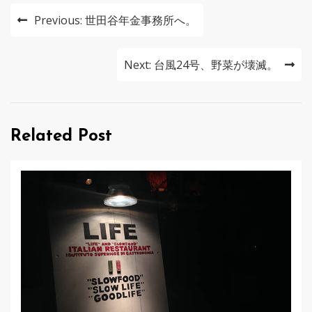
投
Previous:
世田谷年金事務所へ。
稿
ナ
Next:
台風24号、野菜が壊滅。
ビ
ゲ
Related Post
ー
シ
ョ
ン