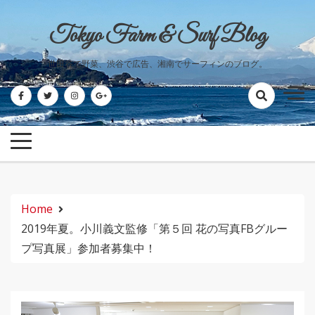
Skip
to
Tokyo Farm & Surf Blog
content
世田谷で野菜、渋谷で広告、湘南でサーフィンのブログ。
Home
2019年夏。小川義文監修「第５回 花の写真FBグルー
プ写真展」参加者募集中！