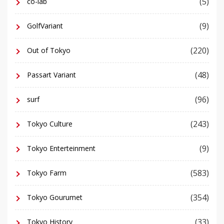
(5)
co-lab
(9)
GolfVariant
(220)
Out of Tokyo
(48)
Passart Variant
(96)
surf
(243)
Tokyo Culture
(9)
Tokyo Enterteinment
(583)
Tokyo Farm
(354)
Tokyo Gourumet
(33)
Tokyo History