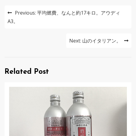
投
Previous:
平均燃費、なんと約17キロ。アウディ
稿
A3。
ナ
Next:
山のイタリアン。
ビ
ゲ
ー
Related Post
シ
ョ
ン