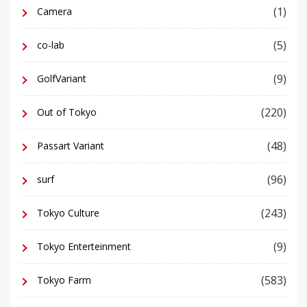
(1)
Camera
(5)
co-lab
(9)
GolfVariant
(220)
Out of Tokyo
(48)
Passart Variant
(96)
surf
(243)
Tokyo Culture
(9)
Tokyo Enterteinment
(583)
Tokyo Farm