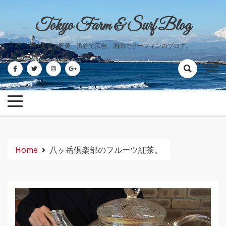
Skip
to
Tokyo Farm & Surf Blog
content
世田谷で野菜、渋谷で広告、湘南でサーフィンのブログ。
Home
八ヶ岳倶楽部のフルーツ紅茶。