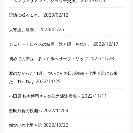
2023/03/21
ゴルフヴァリアント、クラッチ交換。
2023/02/12
記憶に残る１本。
2023/01/26
大寒波、襲来。
2022/12/17
ジェリー・ロペスの映画「陰と陽」を観て。
2022/11/28
初めての伊豆・多々戸浜へサーフトリップ
波のなかった11月、ついにその日が湘南・七里ヶ浜にも来
2022/11/25
た、The Day!
2022/11/11
小田原 杉本博司さんの江之浦測候所へ
2022/11/09
皆既月食の観測へ
2022/10/22
朝焼けの七里ヶ浜