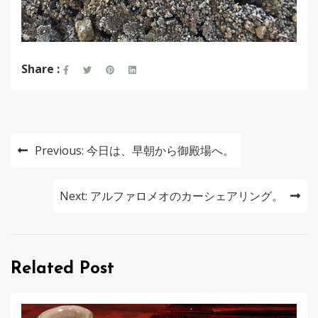
Share :
投
Previous:
今日は、早朝から御殿場へ。
稿
ナ
Next:
アルファロメオのカーシェアリング。
ビ
ゲ
Related Post
ー
シ