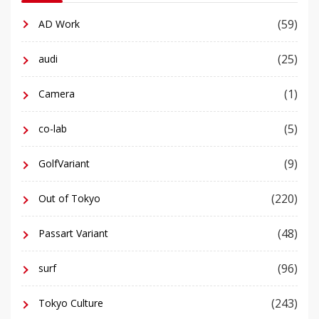
(59)
AD Work
(25)
audi
(1)
Camera
(5)
co-lab
(9)
GolfVariant
(220)
Out of Tokyo
(48)
Passart Variant
(96)
surf
(243)
Tokyo Culture