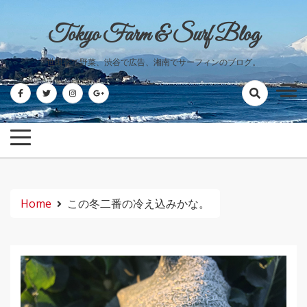
Skip
to
Tokyo Farm & Surf Blog
content
世田谷で野菜、渋谷で広告、湘南でサーフィンのブログ。
Home
この冬二番の冷え込みかな。