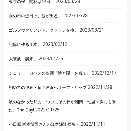
2023/03/28
東京の桜、開花は14日。
2023/03/28
雨の日の翌日は、波が出る。
2023/03/21
ゴルフヴァリアント、クラッチ交換。
2023/02/12
記憶に残る１本。
2023/01/26
大寒波、襲来。
2022/12/17
ジェリー・ロペスの映画「陰と陽」を観て。
2022/11/28
初めての伊豆・多々戸浜へサーフトリップ
波のなかった11月、ついにその日が湘南・七里ヶ浜にも来
2022/11/25
た、The Day!
2022/11/11
小田原 杉本博司さんの江之浦測候所へ