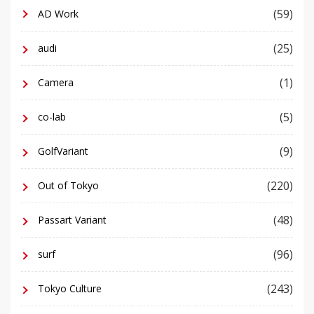
(59)
AD Work
(25)
audi
(1)
Camera
(5)
co-lab
(9)
GolfVariant
(220)
Out of Tokyo
(48)
Passart Variant
(96)
surf
(243)
Tokyo Culture