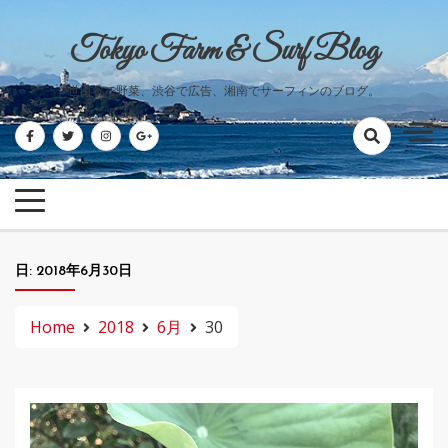
Skip
to
Tokyo Farm & Surf Blog
content
世田谷で野菜、渋谷で広告、湘南でサーフィンのブログ。
日:
2018年6月30日
Home
2018
6月
30