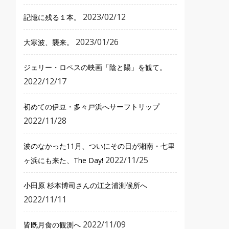
2023/02/12
記憶に残る１本。
2023/01/26
大寒波、襲来。
ジェリー・ロペスの映画「陰と陽」を観て。
2022/12/17
初めての伊豆・多々戸浜へサーフトリップ
2022/11/28
波のなかった11月、ついにその日が湘南・七里
2022/11/25
ヶ浜にも来た、The Day!
小田原 杉本博司さんの江之浦測候所へ
2022/11/11
2022/11/09
皆既月食の観測へ