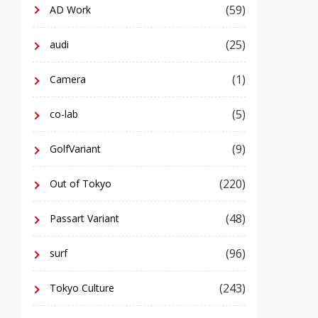
(59)
AD Work
(25)
audi
(1)
Camera
(5)
co-lab
(9)
GolfVariant
(220)
Out of Tokyo
(48)
Passart Variant
(96)
surf
(243)
Tokyo Culture