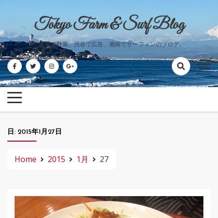
Skip
to
Tokyo Farm & Surf Blog
content
世田谷で野菜、渋谷で広告、湘南でサーフィンのブログ。
日:
2015年1月27日
Home
2015
1月
27