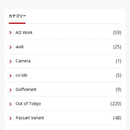
カテゴリー
(59)
AD Work
(25)
audi
(1)
Camera
(5)
co-lab
(9)
GolfVariant
(220)
Out of Tokyo
(48)
Passart Variant