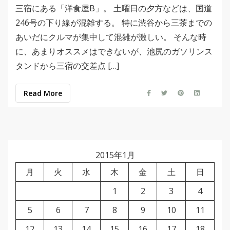
三宿にある「洋食屋B」。 土曜日の夕方などは、国道
246号の下り線が混雑する。 特に渋谷から三茶までの
あいだにクルマが集中して混雑が激しい。 そんな時
に、あまりオススメはできないが、池尻のガソリンス
タンドから三宿の交差点 […]
Read More
2015年1月
月
火
水
木
金
土
日
1
2
3
4
5
6
7
8
9
10
11
12
13
14
15
16
17
18