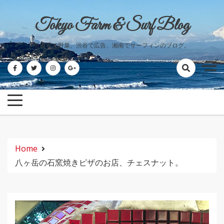
Skip
to
Tokyo Farm & Surf Blog
content
世田谷で野菜、渋谷で広告、湘南でサーフィンのブログ。
Home
八ヶ岳の石窯焼きピザのお店、チェスナット。