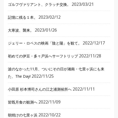
2023/03/21
ゴルフヴァリアント、クラッチ交換。
2023/02/12
記憶に残る１本。
2023/01/26
大寒波、襲来。
2022/12/17
ジェリー・ロペスの映画「陰と陽」を観て。
2022/11/28
初めての伊豆・多々戸浜へサーフトリップ
波のなかった11月、ついにその日が湘南・七里ヶ浜にも来
2022/11/25
た、The Day!
2022/11/11
小田原 杉本博司さんの江之浦測候所へ
2022/11/09
皆既月食の観測へ
2022/10/22
朝焼けの七里ヶ浜