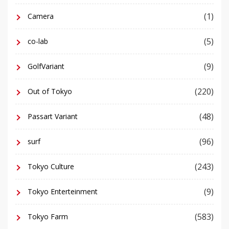
(1)
Camera
(5)
co-lab
(9)
GolfVariant
(220)
Out of Tokyo
(48)
Passart Variant
(96)
surf
(243)
Tokyo Culture
(9)
Tokyo Enterteinment
(583)
Tokyo Farm