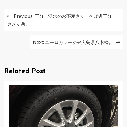
投
Previous:
三分一湧水のお蕎麦さん、そば処三分一
稿
＠八ヶ岳。
ナ
Next:
ユーロガレージ＠広島県八本松。
ビ
ゲ
ー
Related Post
シ
ョ
ン