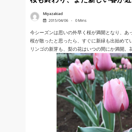
桜も終わり、また新しい春が近
Miyazakiad
2015/04/06
0 Mins
今シーズンは思いの外早く桜が満開となり、あ
桜が散ったと思ったら、すぐに新緑も出始めて
リンゴの新芽も、梨の花はいつの間にか満開。