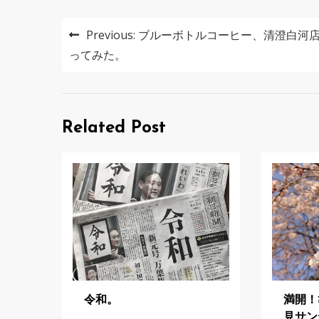
投
Previous:
ブルーボトルコーヒー、清澄白河
稿
ってみた。
ナ
ビ
Related Post
ゲ
ー
シ
ョ
ン
令和。
満開！
見サン