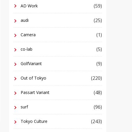
(59)
AD Work
(25)
audi
(1)
Camera
(5)
co-lab
(9)
GolfVariant
(220)
Out of Tokyo
(48)
Passart Variant
(96)
surf
(243)
Tokyo Culture