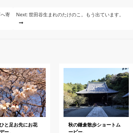
店へ寄
Next:
世田谷生まれのたけのこ。もう出ています。
ひと足お先にお花
秋の鎌倉散歩ショートム
デー。
ービー。