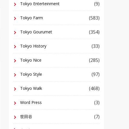
(9)
Tokyo Enterteinment
(583)
Tokyo Farm
(354)
Tokyo Gourumet
(33)
Tokyo History
(285)
Tokyo Nice
(97)
Tokyo Style
(468)
Tokyo Walk
(3)
Word Press
(7)
世田谷