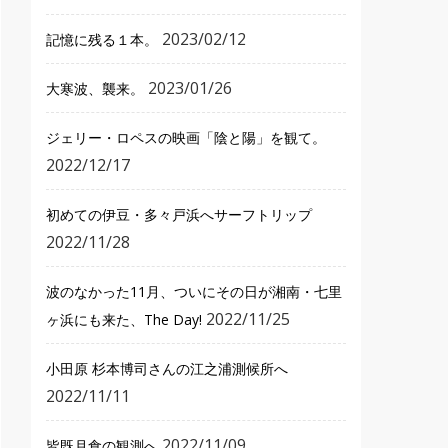
2023/02/12
記憶に残る１本。
2023/01/26
大寒波、襲来。
ジェリー・ロペスの映画「陰と陽」を観て。
2022/12/17
初めての伊豆・多々戸浜へサーフトリップ
2022/11/28
波のなかった11月、ついにその日が湘南・七里
2022/11/25
ヶ浜にも来た、The Day!
小田原 杉本博司さんの江之浦測候所へ
2022/11/11
2022/11/09
皆既月食の観測へ