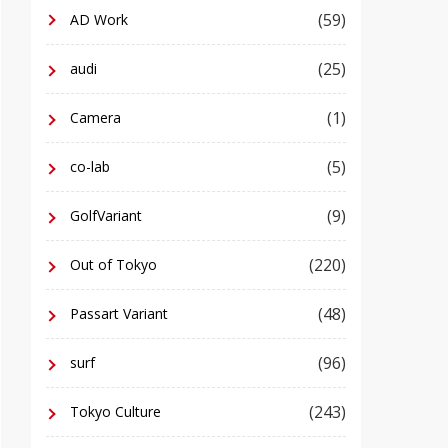
(59)
AD Work
(25)
audi
(1)
Camera
(5)
co-lab
(9)
GolfVariant
(220)
Out of Tokyo
(48)
Passart Variant
(96)
surf
(243)
Tokyo Culture