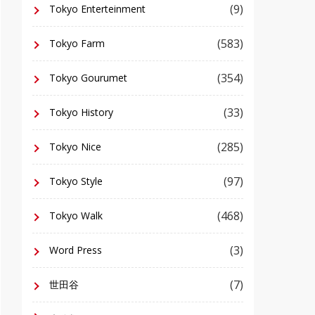
(9)
Tokyo Enterteinment
(583)
Tokyo Farm
(354)
Tokyo Gourumet
(33)
Tokyo History
(285)
Tokyo Nice
(97)
Tokyo Style
(468)
Tokyo Walk
(3)
Word Press
(7)
世田谷