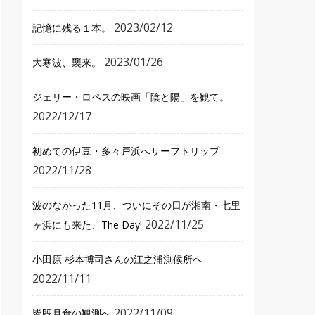
2023/02/12
記憶に残る１本。
2023/01/26
大寒波、襲来。
ジェリー・ロペスの映画「陰と陽」を観て。
2022/12/17
初めての伊豆・多々戸浜へサーフトリップ
2022/11/28
波のなかった11月、ついにその日が湘南・七里
2022/11/25
ヶ浜にも来た、The Day!
小田原 杉本博司さんの江之浦測候所へ
2022/11/11
2022/11/09
皆既月食の観測へ