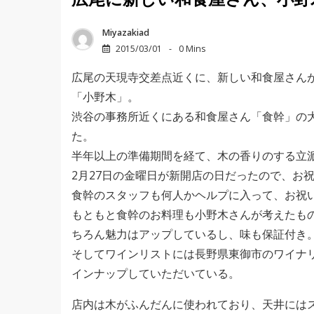
広尾に新しい和食屋さん、小野
Miyazakiad
2015/03/01
0 Mins
広尾の天現寺交差点近くに、新しい和食屋さん
「小野木」。
渋谷の事務所近くにある和食屋さん「食幹」の
た。
半年以上の準備期間を経て、木の香りのする立
2月27日の金曜日が新開店の日だったので、お
食幹のスタッフも何人かヘルプに入って、お祝
もともと食幹のお料理も小野木さんが考えたも
ちろん魅力はアップしているし、味も保証付き
そしてワインリストには長野県東御市のワイナ
インナップしていただいている。
店内は木がふんだんに使われており、天井には