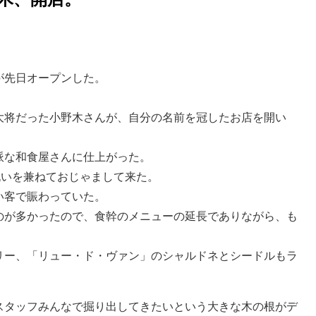
木、開店。
が先日オープンした。
大将だった小野木さんが、自分の名前を冠したお店を開い
派な和食屋さんに仕上がった。
祝いを兼ねておじゃまして来た。
い客で賑わっていた。
のが多かったので、食幹のメニューの延長でありながら、も
。
リー、「リュー・ド・ヴァン」のシャルドネとシードルもラ
スタッフみんなで掘り出してきたいという大きな木の根がデ