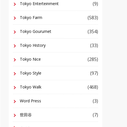
(9)
Tokyo Enterteinment
(583)
Tokyo Farm
(354)
Tokyo Gourumet
(33)
Tokyo History
(285)
Tokyo Nice
(97)
Tokyo Style
(468)
Tokyo Walk
(3)
Word Press
(7)
世田谷