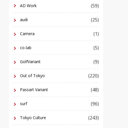
(59)
AD Work
(25)
audi
(1)
Camera
(5)
co-lab
(9)
GolfVariant
(220)
Out of Tokyo
(48)
Passart Variant
(96)
surf
(243)
Tokyo Culture