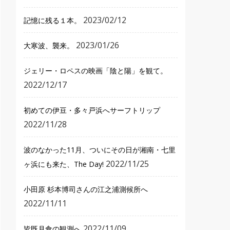
2023/02/12
記憶に残る１本。
2023/01/26
大寒波、襲来。
ジェリー・ロペスの映画「陰と陽」を観て。
2022/12/17
初めての伊豆・多々戸浜へサーフトリップ
2022/11/28
波のなかった11月、ついにその日が湘南・七里
2022/11/25
ヶ浜にも来た、The Day!
小田原 杉本博司さんの江之浦測候所へ
2022/11/11
2022/11/09
皆既月食の観測へ