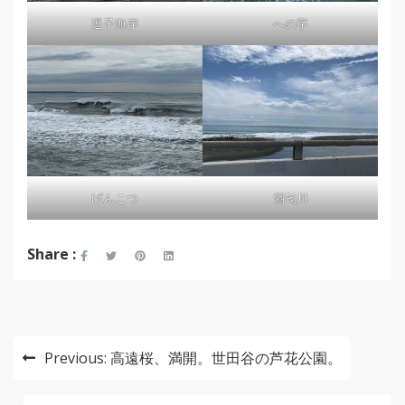
逗子海岸
への字
げんこつ
酒匂川
Share :
投
Previous:
高遠桜、満開。世田谷の芦花公園。
稿