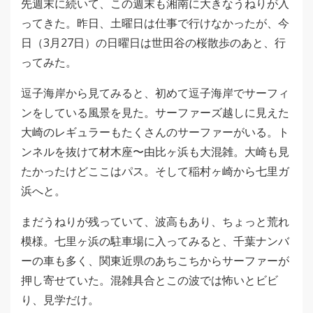
先週末に続いて、この週末も湘南に大きなうねりが入
ってきた。昨日、土曜日は仕事で行けなかったが、今
日（3月27日）の日曜日は世田谷の桜散歩のあと、行
ってみた。
逗子海岸から見てみると、初めて逗子海岸でサーフィ
ンをしている風景を見た。サーファーズ越しに見えた
大崎のレギュラーもたくさんのサーファーがいる。ト
ンネルを抜けて材木座〜由比ヶ浜も大混雑。大崎も見
たかったけどここはパス。そして稲村ヶ崎から七里ガ
浜へと。
まだうねりが残っていて、波高もあり、ちょっと荒れ
模様。七里ヶ浜の駐車場に入ってみると、千葉ナンバ
ーの車も多く、関東近県のあちこちからサーファーが
押し寄せていた。混雑具合とこの波では怖いとビビ
り、見学だけ。