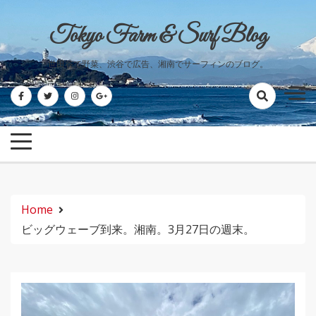
Skip
to
Tokyo Farm & Surf Blog
content
世田谷で野菜、渋谷で広告、湘南でサーフィンのブログ。
Home
ビッグウェーブ到来。湘南。3月27日の週末。