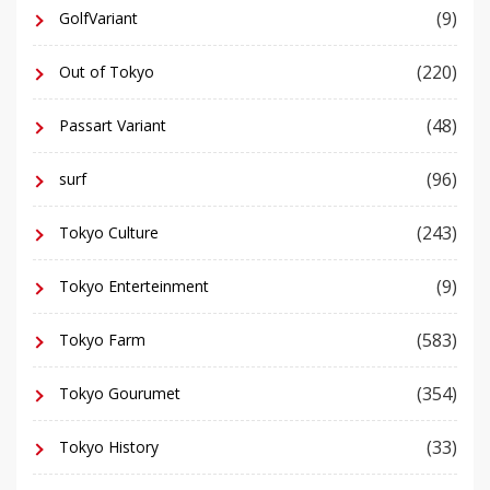
(9)
GolfVariant
(220)
Out of Tokyo
(48)
Passart Variant
(96)
surf
(243)
Tokyo Culture
(9)
Tokyo Enterteinment
(583)
Tokyo Farm
(354)
Tokyo Gourumet
(33)
Tokyo History