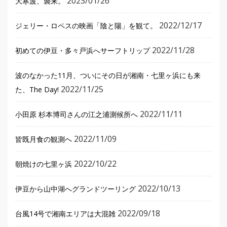
2023/01/26
大寒波、襲来。
2022/12/17
ジェリー・ロペスの映画「陰と陽」を観て。
2022/11/28
初めての伊豆・多々戸浜へサーフトリップ
波のなかった11月、ついにその日が湘南・七里ヶ浜にも来
2022/11/25
た、The Day!
2022/11/11
小田原 杉本博司さんの江之浦測候所へ
2022/11/09
皆既月食の観測へ
2022/10/22
朝焼けの七里ヶ浜
2022/10/13
伊豆から山中湖へグランドツーリング
2022/09/18
台風14号で湘南エリアは大混雑