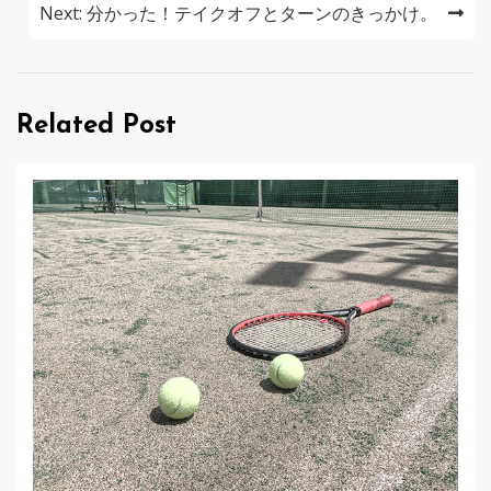
ナ
Next:
分かった！テイクオフとターンのきっかけ。
ビ
ゲ
Related Post
ー
シ
ョ
ン