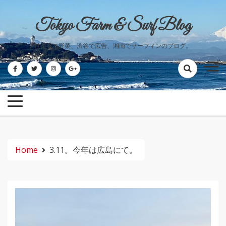
Skip
to
Tokyo Farm & Surf Blog
content
世田谷で野菜、渋谷で広告、湘南でサーフィンのブログ。
Home
3.11。今年は広島にて。