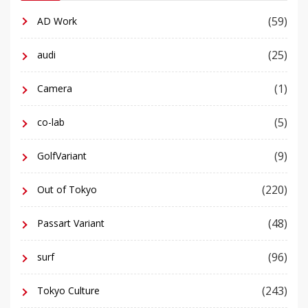
(59)
AD Work
(25)
audi
(1)
Camera
(5)
co-lab
(9)
GolfVariant
(220)
Out of Tokyo
(48)
Passart Variant
(96)
surf
(243)
Tokyo Culture