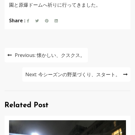
園と原爆ドームへ祈りに行ってきました。
Share :
投
Previous:
懐かしい、クスクス。
稿
ナ
Next:
今シーズンの野菜づくり、スタート。
ビ
ゲ
Related Post
ー
シ
ョ