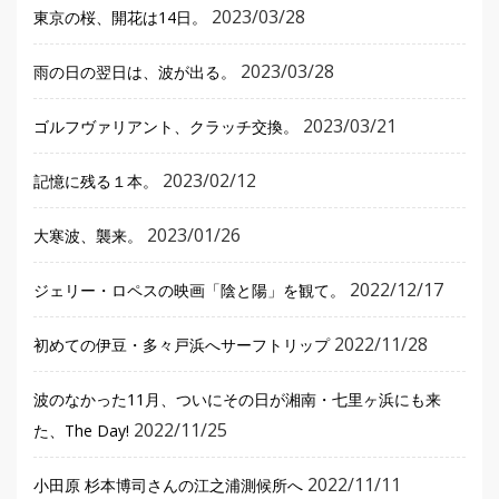
2023/03/28
東京の桜、開花は14日。
2023/03/28
雨の日の翌日は、波が出る。
2023/03/21
ゴルフヴァリアント、クラッチ交換。
2023/02/12
記憶に残る１本。
2023/01/26
大寒波、襲来。
2022/12/17
ジェリー・ロペスの映画「陰と陽」を観て。
2022/11/28
初めての伊豆・多々戸浜へサーフトリップ
波のなかった11月、ついにその日が湘南・七里ヶ浜にも来
2022/11/25
た、The Day!
2022/11/11
小田原 杉本博司さんの江之浦測候所へ