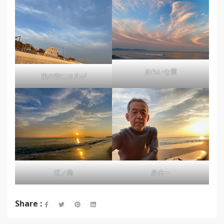
きれいな雲
東の空には月が
江ノ島
鼻水〜
Share :