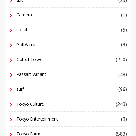
(25)
(1)
Camera
(5)
co-lab
(9)
GolfVariant
(220)
Out of Tokyo
(48)
Passart Variant
(96)
surf
(243)
Tokyo Culture
(9)
Tokyo Enterteinment
(583)
Tokyo Farm