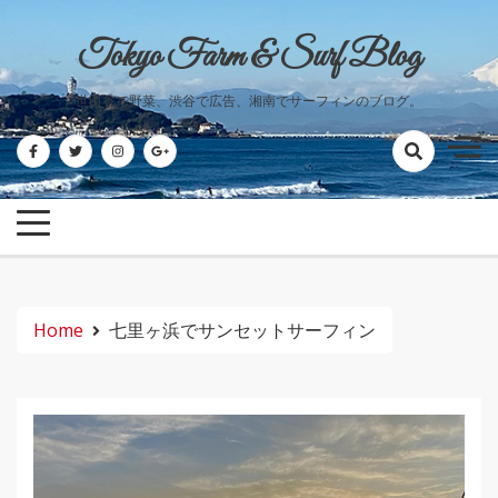
Skip
to
Tokyo Farm & Surf Blog
content
世田谷で野菜、渋谷で広告、湘南でサーフィンのブログ。
Home
七里ヶ浜でサンセットサーフィン