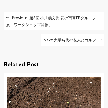
投
Previous:
第8回 小川義文監 花の写真FBグループ
稿
展、ワークショップ開催。
ナ
Next:
大学時代の友人とゴルフ
ビ
ゲ
ー
Related Post
シ
ョ
ン