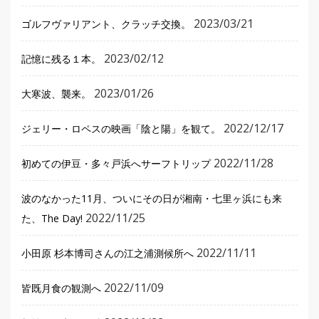
2023/03/21
ゴルフヴァリアント、クラッチ交換。
2023/02/12
記憶に残る１本。
2023/01/26
大寒波、襲来。
2022/12/17
ジェリー・ロペスの映画「陰と陽」を観て。
2022/11/28
初めての伊豆・多々戸浜へサーフトリップ
波のなかった11月、ついにその日が湘南・七里ヶ浜にも来
2022/11/25
た、The Day!
2022/11/11
小田原 杉本博司さんの江之浦測候所へ
2022/11/09
皆既月食の観測へ