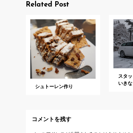
ビ
Related Post
ゲ
ー
シ
ョ
ン
スタッ
いきな
シュトーレン作り
コメントを残す