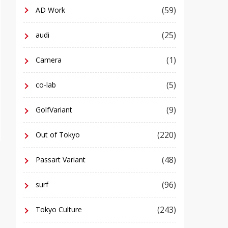
(59)
AD Work
(25)
audi
(1)
Camera
(5)
co-lab
(9)
GolfVariant
(220)
Out of Tokyo
(48)
Passart Variant
(96)
surf
(243)
Tokyo Culture