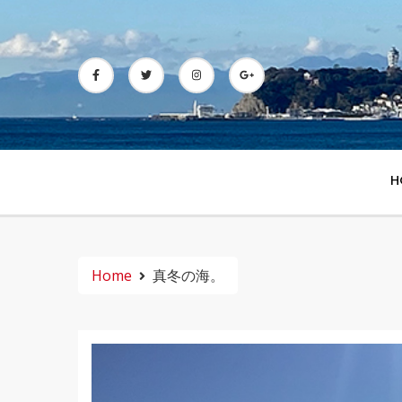
Skip
to
content
H
Home
真冬の海。