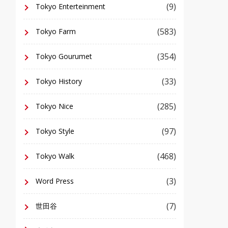
(9)
Tokyo Enterteinment
(583)
Tokyo Farm
(354)
Tokyo Gourumet
(33)
Tokyo History
(285)
Tokyo Nice
(97)
Tokyo Style
(468)
Tokyo Walk
(3)
Word Press
(7)
世田谷