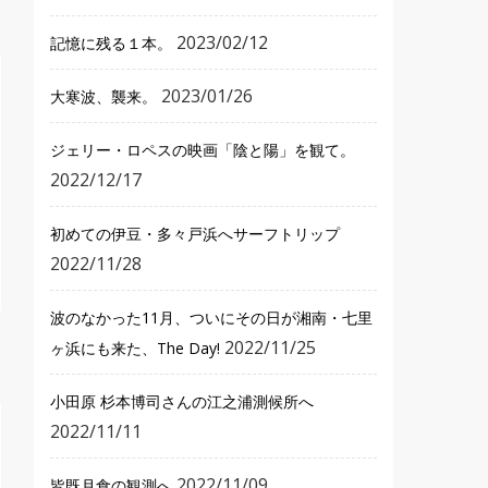
2023/02/12
記憶に残る１本。
2023/01/26
大寒波、襲来。
ジェリー・ロペスの映画「陰と陽」を観て。
2022/12/17
初めての伊豆・多々戸浜へサーフトリップ
2022/11/28
波のなかった11月、ついにその日が湘南・七里
2022/11/25
ヶ浜にも来た、The Day!
小田原 杉本博司さんの江之浦測候所へ
2022/11/11
2022/11/09
皆既月食の観測へ