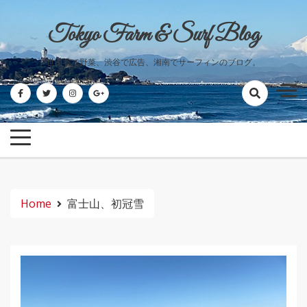
Skip
to
Tokyo Farm & Surf Blog
content
世田谷で野菜、渋谷で広告、湘南でサーフィンのブログ。
Home
富士山、初冠雪