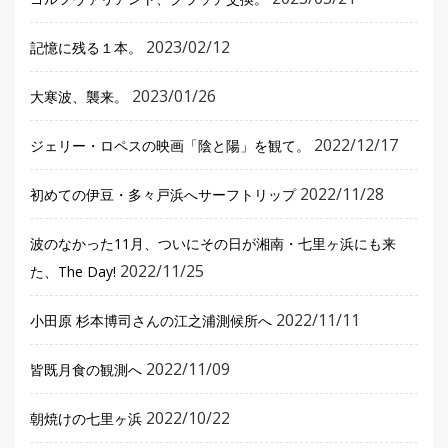
2023/02/12
記憶に残る１本。
2023/01/26
大寒波、襲来。
2022/12/17
ジェリー・ロペスの映画「陰と陽」を観て。
2022/11/28
初めての伊豆・多々戸浜へサーフトリップ
波のなかった11月、ついにその日が湘南・七里ヶ浜にも来
2022/11/25
た、The Day!
2022/11/11
小田原 杉本博司さんの江之浦測候所へ
2022/11/09
皆既月食の観測へ
2022/10/22
朝焼けの七里ヶ浜