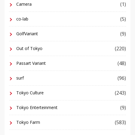
(1)
Camera
(5)
co-lab
(9)
GolfVariant
(220)
Out of Tokyo
(48)
Passart Variant
(96)
surf
(243)
Tokyo Culture
(9)
Tokyo Enterteinment
(583)
Tokyo Farm