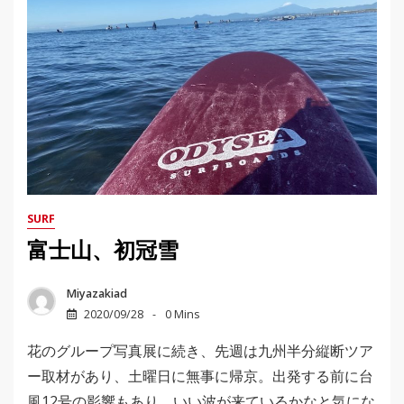
SURF
富士山、初冠雪
Miyazakiad
2020/09/28
0 Mins
花のグループ写真展に続き、先週は九州半分縦断ツア
ー取材があり、土曜日に無事に帰京。出発する前に台
風12号の影響もあり、いい波が来ているかなと気にな