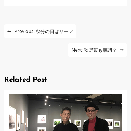
投
Previous:
秋分の日はサーフ
稿
ナ
Next:
秋野菜も順調？
ビ
ゲ
Related Post
ー
シ
ョ
ン