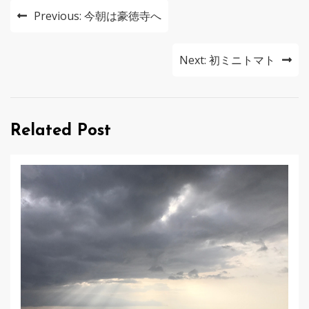
投
Previous:
今朝は豪徳寺へ
稿
ナ
Next:
初ミニトマト
ビ
ゲ
Related Post
ー
シ
ョ
ン