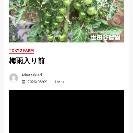
TOKYO FARM
梅雨入り前
Miyazakiad
2020/06/09
1 Min