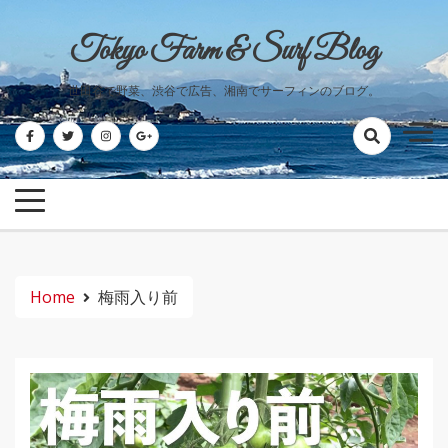
Skip
to
Tokyo Farm & Surf Blog
content
世田谷で野菜、渋谷で広告、湘南でサーフィンのブログ。
Home
梅雨入り前