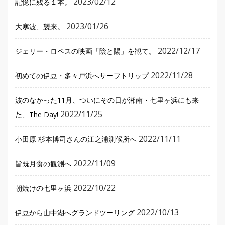
2023/02/12
記憶に残る１本。
2023/01/26
大寒波、襲来。
2022/12/17
ジェリー・ロペスの映画「陰と陽」を観て。
2022/11/28
初めての伊豆・多々戸浜へサーフトリップ
波のなかった11月、ついにその日が湘南・七里ヶ浜にも来
2022/11/25
た、The Day!
2022/11/11
小田原 杉本博司さんの江之浦測候所へ
2022/11/09
皆既月食の観測へ
2022/10/22
朝焼けの七里ヶ浜
2022/10/13
伊豆から山中湖へグランドツーリング