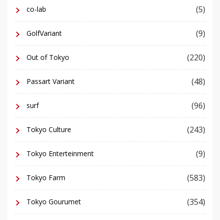
(5)
co-lab
(9)
GolfVariant
(220)
Out of Tokyo
(48)
Passart Variant
(96)
surf
(243)
Tokyo Culture
(9)
Tokyo Enterteinment
(583)
Tokyo Farm
(354)
Tokyo Gourumet