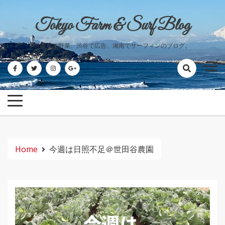
Skip
to
Tokyo Farm & Surf Blog
content
世田谷で野菜、渋谷で広告、湘南でサーフィンのブログ。
Home
今週は日照不足＠世田谷農園