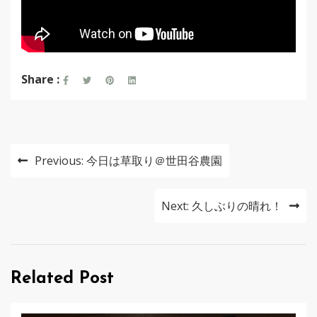
Share :
投
Previous:
今日は草取り＠世田谷農園
稿
ナ
Next:
久しぶりの晴れ！
ビ
ゲ
Related Post
ー
シ