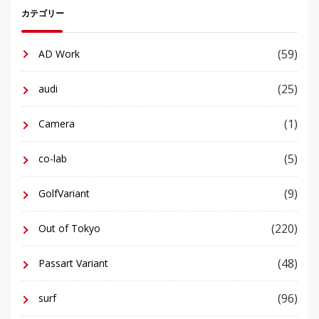
カテゴリー
(59)
AD Work
(25)
audi
(1)
Camera
(5)
co-lab
(9)
GolfVariant
(220)
Out of Tokyo
(48)
Passart Variant
(96)
surf