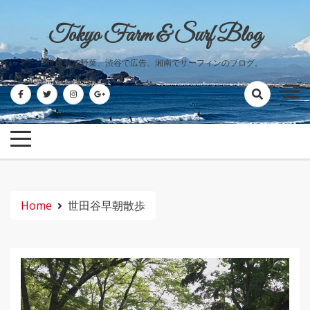
Skip
to
Tokyo Farm & Surf Blog
content
世田谷で野菜、渋谷で広告、湘南でサーフィンのブログ。
Home
世田谷早朝散歩