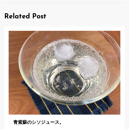
ゲ
Related Post
ー
シ
ョ
ン
青紫蘇のシソジュース。