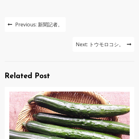
投
Previous:
新聞記者。
稿
ナ
Next:
トウモロコシ。
ビ
ゲ
Related Post
ー
シ
ョ
ン