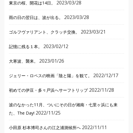
2023/03/28
東京の桜、開花は14日。
2023/03/28
雨の日の翌日は、波が出る。
2023/03/21
ゴルフヴァリアント、クラッチ交換。
2023/02/12
記憶に残る１本。
2023/01/26
大寒波、襲来。
2022/12/17
ジェリー・ロペスの映画「陰と陽」を観て。
2022/11/28
初めての伊豆・多々戸浜へサーフトリップ
波のなかった11月、ついにその日が湘南・七里ヶ浜にも来
2022/11/25
た、The Day!
2022/11/11
小田原 杉本博司さんの江之浦測候所へ