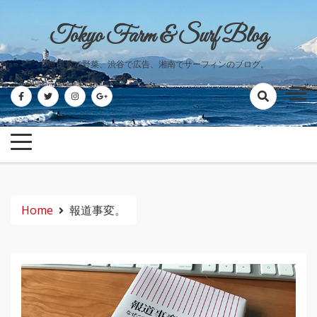
Skip
to
Tokyo Farm & Surf Blog
content
世田谷で野菜、渋谷で広告、湘南でサーフィンのブログ。
Home
報道事変。