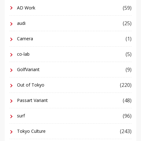
(59)
AD Work
(25)
audi
(1)
Camera
(5)
co-lab
(9)
GolfVariant
(220)
Out of Tokyo
(48)
Passart Variant
(96)
surf
(243)
Tokyo Culture