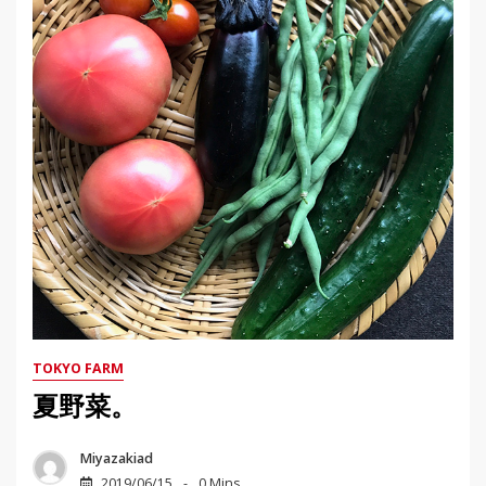
TOKYO FARM
夏野菜。
Miyazakiad
2019/06/15
0 Mins