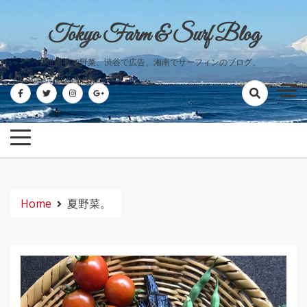
Skip
to
Tokyo Farm & Surf Blog
content
世田谷で野菜、渋谷で広告、湘南でサーフィンのブログ。
Home
夏野菜。