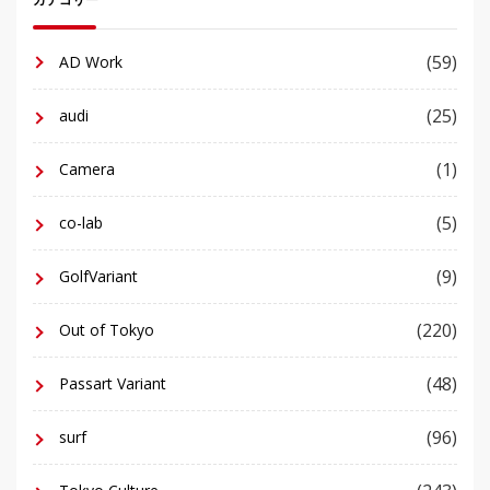
カテゴリー
(59)
AD Work
(25)
audi
(1)
Camera
(5)
co-lab
(9)
GolfVariant
(220)
Out of Tokyo
(48)
Passart Variant
(96)
surf