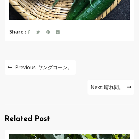
Share :
投
Previous:
ヤングコーン。
稿
ナ
Next:
晴れ間。
ビ
ゲ
Related Post
ー
シ