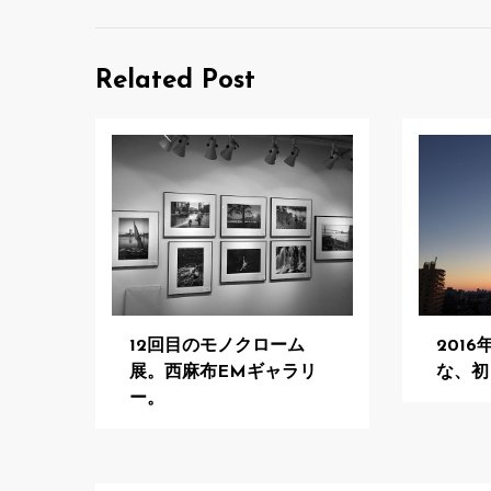
ナ
ビ
Related Post
ゲ
ー
シ
ョ
ン
12回目のモノクローム
201
展。西麻布EMギャラリ
な、初
ー。