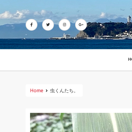
Skip
to
content
H
Home
虫くんたち。