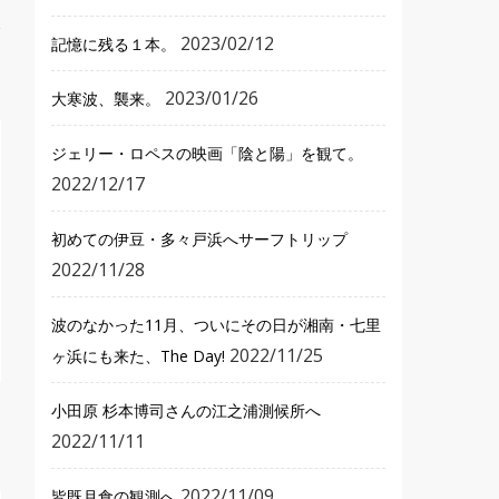
2023/02/12
記憶に残る１本。
2023/01/26
大寒波、襲来。
ジェリー・ロペスの映画「陰と陽」を観て。
2022/12/17
初めての伊豆・多々戸浜へサーフトリップ
2022/11/28
波のなかった11月、ついにその日が湘南・七里
2022/11/25
ヶ浜にも来た、The Day!
小田原 杉本博司さんの江之浦測候所へ
2022/11/11
2022/11/09
皆既月食の観測へ