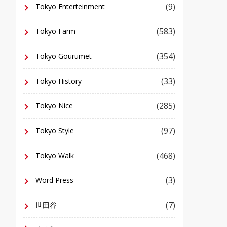
(9)
Tokyo Enterteinment
(583)
Tokyo Farm
(354)
Tokyo Gourumet
(33)
Tokyo History
(285)
Tokyo Nice
(97)
Tokyo Style
(468)
Tokyo Walk
(3)
Word Press
(7)
世田谷