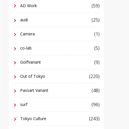
(59)
AD Work
(25)
audi
(1)
Camera
(5)
co-lab
(9)
GolfVariant
(220)
Out of Tokyo
(48)
Passart Variant
(96)
surf
(243)
Tokyo Culture