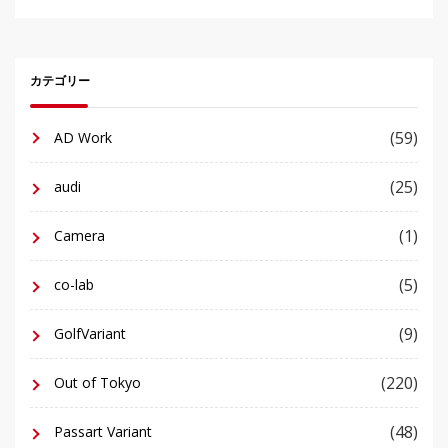
カテゴリー
(59)
AD Work
(25)
audi
(1)
Camera
(5)
co-lab
(9)
GolfVariant
(220)
Out of Tokyo
(48)
Passart Variant