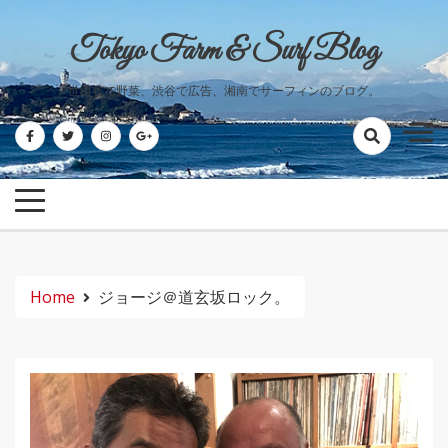
Skip
to
Tokyo Farm & Surf Blog
content
世田谷で野菜、渋谷で広告、湘南でサーフィンのブログ。
Home
ジョージ＠道玄坂ロック。