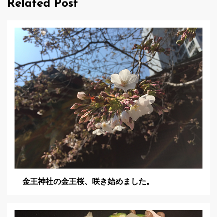
Related Post
ー
シ
ョ
ン
金王神社の金王桜、咲き始めました。