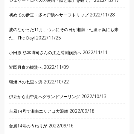
ジェリー・ロペスの映画「陰と陽」を観て。
2022/11/28
初めての伊豆・多々戸浜へサーフトリップ
波のなかった11月、ついにその日が湘南・七里ヶ浜にも来
2022/11/25
た、The Day!
2022/11/11
小田原 杉本博司さんの江之浦測候所へ
2022/11/09
皆既月食の観測へ
2022/10/22
朝焼けの七里ヶ浜
2022/10/13
伊豆から山中湖へグランドツーリング
2022/09/18
台風14号で湘南エリアは大混雑
2022/09/16
台風14号のうねりが