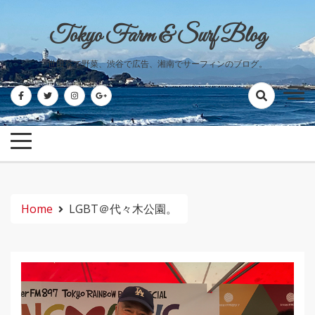
Skip
to
Tokyo Farm & Surf Blog
content
世田谷で野菜、渋谷で広告、湘南でサーフィンのブログ。
Home
LGBT＠代々木公園。