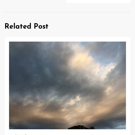
ビ
ゲ
Related Post
ー
シ
ョ
ン