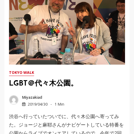
TOKYO WALK
LGBT＠代々木公園。
Miyazakiad
2019/04/30
1 Min
渋谷へ行っていたついでに、代々木公園へ寄ってみ
た。ジョージと麻耶さんがナビゲートしている特番を
公園からライブでオンエアしているので。今年で2回