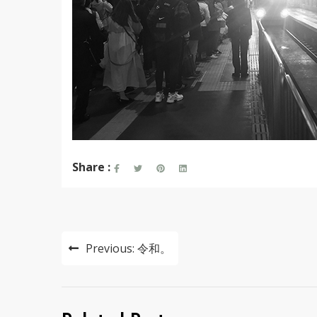
Share :
投
Previous:
令和。
稿
ナ