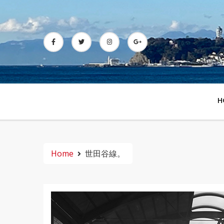
Skip
to
content
H
Home
世田谷線。