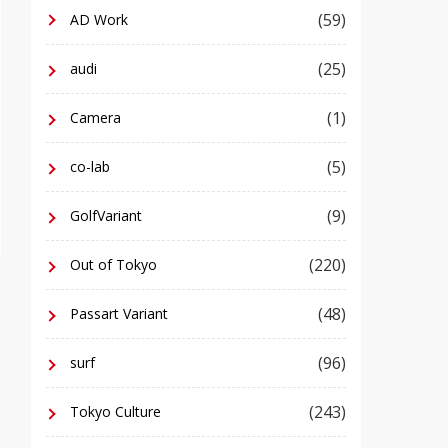
(59)
AD Work
(25)
audi
(1)
Camera
(5)
co-lab
(9)
GolfVariant
(220)
Out of Tokyo
(48)
Passart Variant
(96)
surf
(243)
Tokyo Culture