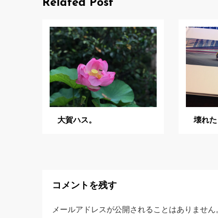
ビ
Related Post
ゲ
ー
シ
ョ
ン
大賀ハス。
壊れた
コメントを残す
メールアドレスが公開されることはありません