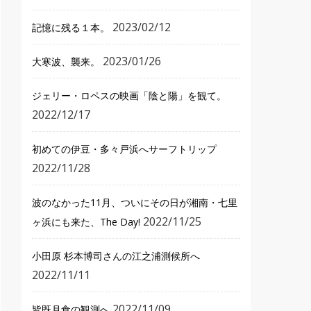
2023/02/12
記憶に残る１本。
2023/01/26
大寒波、襲来。
ジェリー・ロペスの映画「陰と陽」を観て。
2022/12/17
初めての伊豆・多々戸浜へサーフトリップ
2022/11/28
波のなかった11月、ついにその日が湘南・七里
2022/11/25
ヶ浜にも来た、The Day!
小田原 杉本博司さんの江之浦測候所へ
2022/11/11
2022/11/09
皆既月食の観測へ