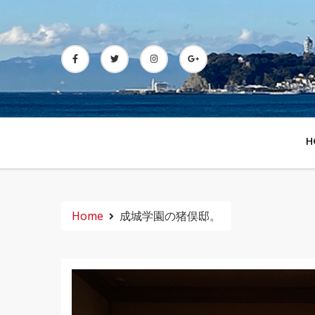
Skip
to
content
H
Home
成城学園の猪俣邸。