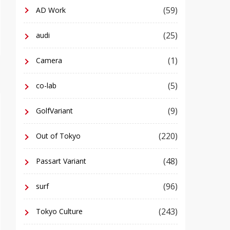
(59)
AD Work
(25)
audi
(1)
Camera
(5)
co-lab
(9)
GolfVariant
(220)
Out of Tokyo
(48)
Passart Variant
(96)
surf
(243)
Tokyo Culture