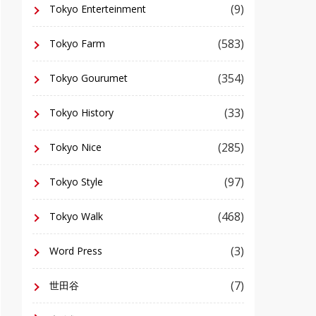
(9)
Tokyo Enterteinment
(583)
Tokyo Farm
(354)
Tokyo Gourumet
(33)
Tokyo History
(285)
Tokyo Nice
(97)
Tokyo Style
(468)
Tokyo Walk
(3)
Word Press
(7)
世田谷