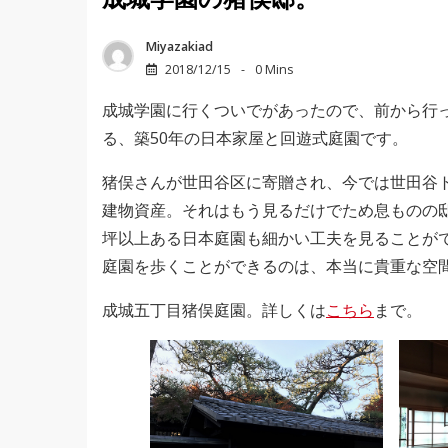
成城学園の猪俣邸。
Miyazakiad
2018/12/15
0 Mins
成城学園に行くついでがあったので、前から行
る、築50年の日本家屋と回遊式庭園です。
猪俣さんが世田谷区に寄贈され、今では世田谷
建物資産。それはもう見るだけでため息ものの邸
坪以上ある日本庭園も細かい工夫を見ることが
庭園を歩くことができるのは、本当に貴重な空
成城五丁目猪俣庭園。詳しくは
こちら
まで。