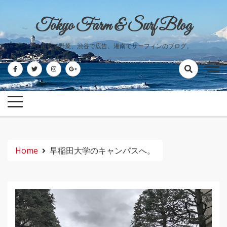
Skip
to
Tokyo Farm & Surf Blog
content
世田谷で野菜、渋谷で広告、湘南でサーフィンのブログ。
Home
早稲田大学のキャンパスへ。