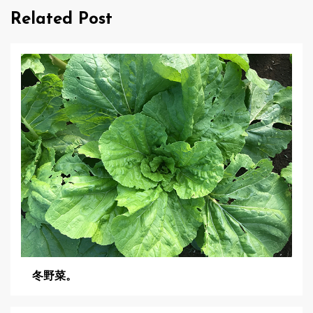
Related Post
ー
シ
ョ
ン
冬野菜。